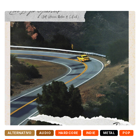
ALTERNATIVO
AUDIO
HARDCORE
INDIE
METAL
POP