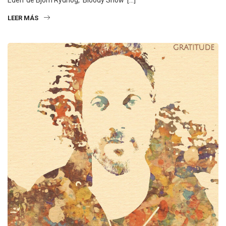
Eden’ de Bjorn Rydhog, ‘Bloody Snow’ […]
LEER MÁS