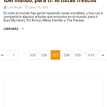
Luis Ángel
junio 15, 2023
En todo el mundo hay gente haciendo cosas increíbles, y hoy voy a
compartirte algunos artistas que encontre en el mundo, para ti:
Bury My Heart, XO Armor, Mikey Demilio y The Parade.
LEER MÁS
…
…
1
535
536
537
538
539
619