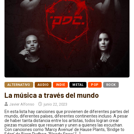
ALTERNATIVO
AUDIO
INDIE
METAL
POP
ROCK
La música a través del mundo
Javier Alfonso
junio 22, 2023
En esta lista hay canciones que provienen de diferentes partes del
mundo, diferentes países, diferentes continentes incluso. A pesar
de haber tanta distancia entre los artistas, todos logran crear
piezas musicales que resuenan y unen a quienes las escuchan.
Con canciones como ‘Marcy Avenue’ de Hause Plants, ‘Bridge to