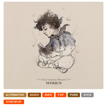
ALTERNATIVO
AUDIO
INDIE
POP
PUNK
ROCK
SYNTHPOP