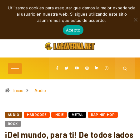
Utilizamos cookies para asegurar que damos la mejor experiencia
TENDENCIAS
al usuario en nuestra web. Si sigues utilizando este sitio
Rock, folk e indie: cuatro estrenos independientes por descubrir
asumiremos que estás de acuerdo.
agosto 7, 2026
Acepto
Inicio
Audio
AUDIO
HARDCORE
INDIE
METAL
RAP HIP HOP
ROCK
¡Del mundo, para ti! De todos lados