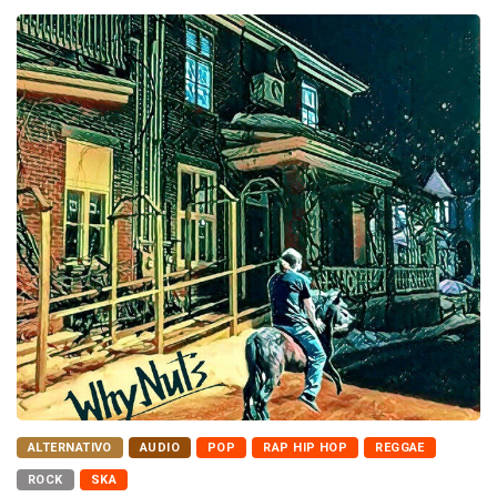
ALTERNATIVO
AUDIO
POP
RAP HIP HOP
REGGAE
ROCK
SKA