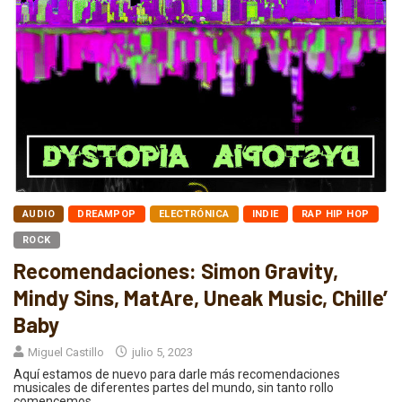
AUDIO
DREAMPOP
ELECTRÓNICA
INDIE
RAP HIP HOP
ROCK
Recomendaciones: Simon Gravity,
Mindy Sins, MatAre, Uneak Music, Chille’
Baby
Miguel Castillo
julio 5, 2023
Aquí estamos de nuevo para darle más recomendaciones
musicales de diferentes partes del mundo, sin tanto rollo
comencemos.