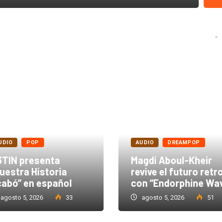
UDIO
POP
AUDIO
DREAMPOP
TIN presenta
Magdi Aboul-Kheir
uestra Historia
revive el futuro retr
abó” en español
con “Endorphine Wa
agosto 5, 2026
33
agosto 5, 2026
51