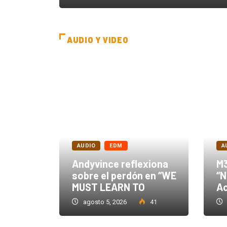
AUDIO Y VIDEO
AUDIO
EDM
A
Andyvince reflexiona
M3
 acelera
sobre el perdón en “WE
“N
illac
MUST LEARN TO
Ac
46
agosto 5, 2026
41