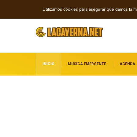
For You Brother transforma la fe en rock en “Father Help Us”
Cuatro cancione
TENDENCIAS
Utilizamos cookies para asegurar que damos la me
INICIO
MÚSICA EMERGENTE
AGENDA