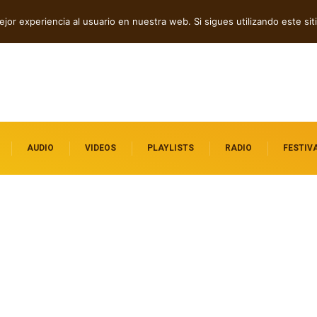
s independientes entre folk, rock y pop
jor experiencia al usuario en nuestra web. Si sigues utilizando este s
AUDIO
VIDEOS
PLAYLISTS
RADIO
FESTIV