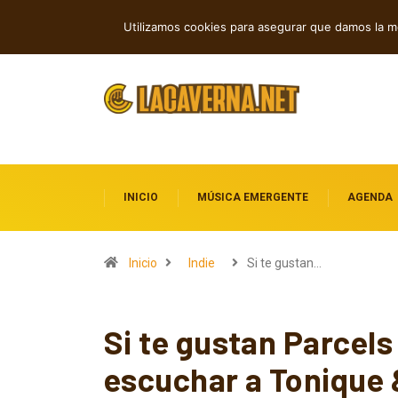
Shaven Primates: Un estallido de Hard 
TENDENCIAS
Utilizamos cookies para asegurar que damos la me
INICIO
MÚSICA EMERGENTE
AGENDA
Inicio
Indie
Si te gustan…
Si te gustan Parcels
escuchar a Tonique