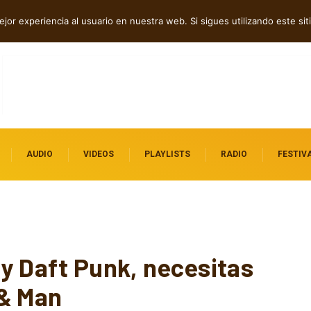
Rock contra el control digital
jor experiencia al usuario en nuestra web. Si sigues utilizando este s
AUDIO
VIDEOS
PLAYLISTS
RADIO
FESTIV
 y Daft Punk, necesitas
 & Man