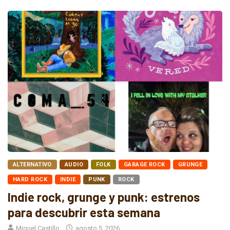
ALTERNATIVO
AUDIO
FOLK
GARAGE ROCK
GRUNGE
HARD ROCK
INDIE
PUNK
ROCK
Indie rock, grunge y punk: estrenos
para descubrir esta semana
Miguel Castillo
agosto 5, 2026