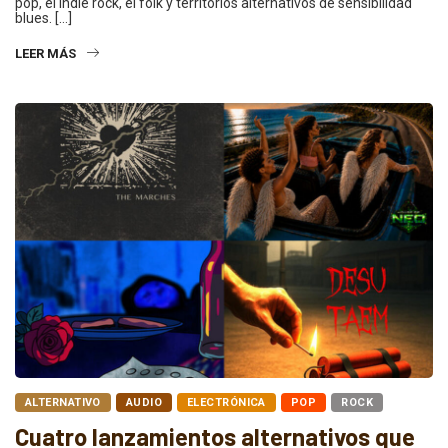
pop, el indie rock, el folk y territorios alternativos de sensibilidad
blues. […]
LEER MÁS
ALTERNATIVO
AUDIO
ELECTRÓNICA
POP
ROCK
Cuatro lanzamientos alternativos que