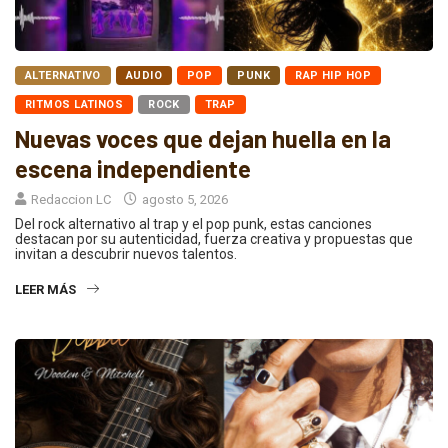
ALTERNATIVO
AUDIO
POP
PUNK
RAP HIP HOP
RITMOS LATINOS
ROCK
TRAP
Nuevas voces que dejan huella en la
escena independiente
Redaccion LC
agosto 5, 2026
Del rock alternativo al trap y el pop punk, estas canciones
destacan por su autenticidad, fuerza creativa y propuestas que
invitan a descubrir nuevos talentos.
LEER MÁS