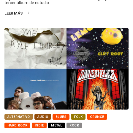
tercer álbum de estudio.
LEER MÁS
ALTERNATIVO
AUDIO
BLUES
FOLK
GRUNGE
HARD ROCK
INDIE
METAL
ROCK