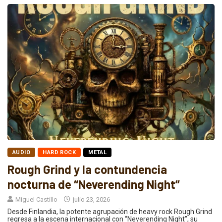
AUDIO
HARD ROCK
METAL
Rough Grind y la contundencia
nocturna de “Neverending Night”
Miguel Castillo
julio 23, 2026
Desde Finlandia, la potente agrupación de heavy rock Rough Grind
regresa a la escena internacional con “Neverending Night”, su