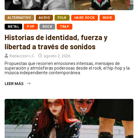
ALTERNATIVO
AUDIO
FOLK
HARD ROCK
INDIE
METAL
POP
ROCK
TRAP
Historias de identidad, fuerza y
libertad a través de sonidos
Redaccion LC
agosto 2, 2026
Propuestas que recorren emociones intensas, mensajes de
superación y atmósferas poderosas desde el rock, el hip-hop y la
música independiente contemporánea.
LEER MÁS