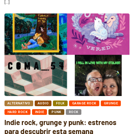
[…]
ALTERNATIVO
AUDIO
FOLK
GARAGE ROCK
GRUNGE
HARD ROCK
INDIE
PUNK
ROCK
Indie rock, grunge y punk: estrenos
para descubrir esta semana