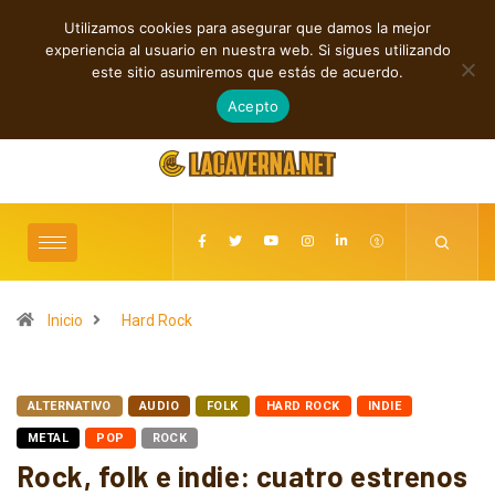
Utilizamos cookies para asegurar que damos la mejor
TENDENCIAS
experiencia al usuario en nuestra web. Si sigues utilizando
Rock, folk e indie: cuatro estrenos independientes por descubrir
este sitio asumiremos que estás de acuerdo.
agosto 7, 2026
Acepto
Inicio
Hard Rock
ALTERNATIVO
AUDIO
FOLK
HARD ROCK
INDIE
METAL
POP
ROCK
Rock, folk e indie: cuatro estrenos