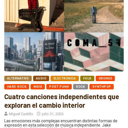
ALTERNATIVO
AUDIO
ELECTRÓNICA
FOLK
GRUNGE
HARD ROCK
INDIE
POST PUNK
ROCK
SYNTHPOP
Cuatro canciones independientes que
exploran el cambio interior
Miguel Castillo
julio 31, 2026
Las emociones más complejas encuentran distintas formas de
expresión en esta selección de música independiente. Jake