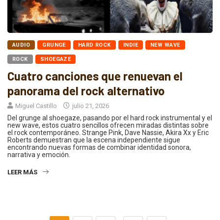
AUDIO
GRUNGE
HARD ROCK
INDIE
NEW WAVE
ROCK
SHOEGAZE
Cuatro canciones que renuevan el
panorama del rock alternativo
Miguel Castillo
julio 21, 2026
Del grunge al shoegaze, pasando por el hard rock instrumental y el
new wave, estos cuatro sencillos ofrecen miradas distintas sobre
el rock contemporáneo. Strange Pink, Dave Nassie, Akira Xx y Eric
Roberts demuestran que la escena independiente sigue
encontrando nuevas formas de combinar identidad sonora,
narrativa y emoción.
LEER MÁS
…