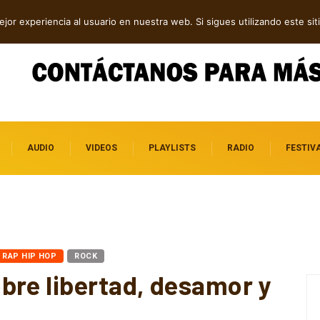
dependientes por descubrir
jor experiencia al usuario en nuestra web. Si sigues utilizando este s
AUDIO
VIDEOS
PLAYLISTS
RADIO
FESTIV
RAP HIP HOP
ROCK
bre libertad, desamor y