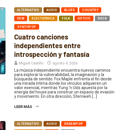
ALTERNATIVO
AUDIO
BLUES
COUNTRY
EDM
ELECTRÓNICA
FOLK
GÓTICO
ROCK
SYNTHPOP
Cuatro canciones
independientes entre
introspección y fantasía
Miguel Castillo
agosto 4, 2026
La música independiente encuentra nuevos caminos
para explorar la vulnerabilidad, la imaginación y la
búsqueda de sentido. Fox Maple enfrenta el fin desde
una mirada íntima donde los vínculos adquieren un
valor esencial, mientras Yung ‘n Usls apuesta por la
energía del house para construir un espacio de evasión
y movimiento. En otra dirección, Sternweh […]
LEER MÁS
ALTERNATIVO
AUDIO
DREAMPOP