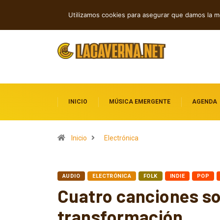
Rock, folk e indie: cuatro estrenos in
TENDENCIAS
Utilizamos cookies para asegurar que damos la me
INICIO
MÚSICA EMERGENTE
AGENDA
Inicio
Electrónica
AUDIO
ELECTRÓNICA
FOLK
INDIE
POP
Cuatro canciones so
transformación