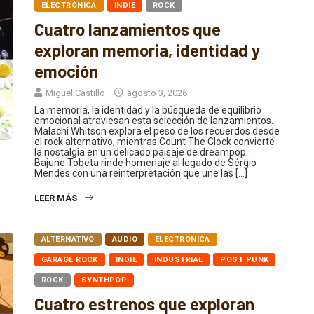
ELECTRÓNICA
INDIE
ROCK
Cuatro lanzamientos que
exploran memoria, identidad y
emoción
Miguel Castillo
agosto 3, 2026
La memoria, la identidad y la búsqueda de equilibrio
emocional atraviesan esta selección de lanzamientos.
Malachi Whitson explora el peso de los recuerdos desde
el rock alternativo, mientras Count The Clock convierte
la nostalgia en un delicado paisaje de dreampop.
Bajune Tobeta rinde homenaje al legado de Sérgio
Mendes con una reinterpretación que une las […]
LEER MÁS
ALTERNATIVO
AUDIO
ELECTRÓNICA
GARAGE ROCK
INDIE
INDUSTRIAL
POST PUNK
ROCK
SYNTHPOP
Cuatro estrenos que exploran