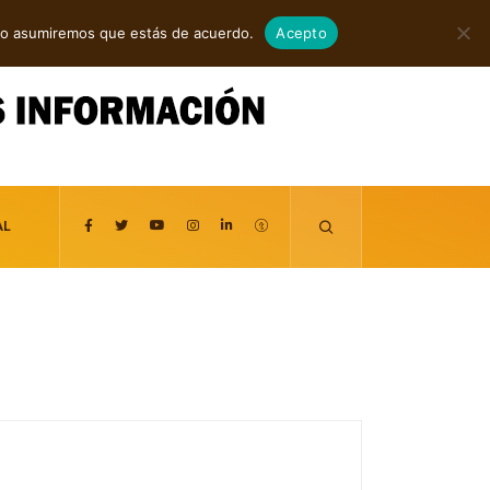
agosto 7, 2026
itio asumiremos que estás de acuerdo.
Acepto
AL