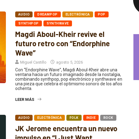
AUDIO
DREAMPOP
ELECTRÓNICA
POP
SYNTHPOP
SYNTHWAVE
Magdi Aboul-Kheir revive el
futuro retro con “Endorphine
Wave”
Miguel Castillo
agosto 5, 2026
Con “Endorphine Wave”, Magdi Aboul-Kheir abre una
ventana hacia un futuro imaginado desde la nostalgia,
combinando synthpop, pop electrónico y synthwave en
una pieza que celebra el optimismo sonoro de los años
ochenta.
LEER MÁS
AUDIO
ELECTRÓNICA
FOLK
INDIE
ROCK
JK Jerome encuentra un nuevo
impulso en “I Just Want