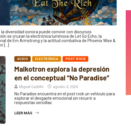
a diversidad sonora puede convivir con discursos
ón se cruzan la electrónica luminosa de Let Go Echo, la
onal de Em Armstrong y la actitud combativa de Phoenix Wise &
n […]
AUDIO
ELECTRÓNICA
POST ROCK
Malkotron explora la depresión
en el conceptual “No Paradise”
Miguel Castillo
agosto 4, 2026
No Paradise encuentra en el post rock un vehículo para
explorar el desgaste emocional sin recurrir a
respuestas sencillas.
LEER MÁS