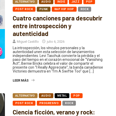
ALTERNATIVO
AUDIO
INDIE
JAZZ
POP
POST ROCK
PUNK
RAP HIP HOP
ROCK
Cuatro canciones para descubrir
entre introspección y
autenticidad
Miguel Castillo
julio 6, 2026
La introspección, los vínculos personales y la
autenticidad unen esta selección de lanzamientos
independientes. Levi Taschuk convierte la pérdida y el
paso del tiempo en el corazón emocional de “Vanishing
Act”; Bernie Bricks celebra el valor de compartir el
presente con “I Really Appreciate”; la banda canadiense
Victories demuestra en “I’m A Swiftie Too” que […]
LEER MÁS
ALTERNATIVO
AUDIO
METAL
POP
POST ROCK
PROGRESIVO
ROCK
Ciencia ficción, verano y rock: