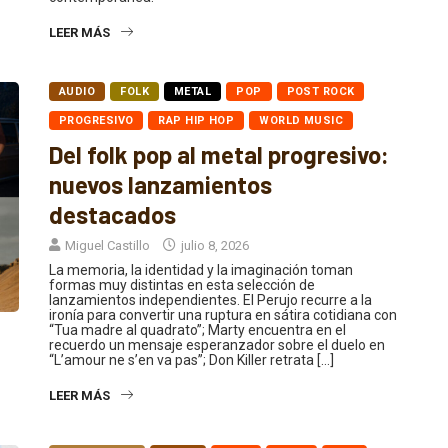
LEER MÁS
AUDIO
FOLK
METAL
POP
POST ROCK
PROGRESIVO
RAP HIP HOP
WORLD MUSIC
Del folk pop al metal progresivo:
nuevos lanzamientos
destacados
Miguel Castillo
julio 8, 2026
La memoria, la identidad y la imaginación toman
formas muy distintas en esta selección de
lanzamientos independientes. El Perujo recurre a la
ironía para convertir una ruptura en sátira cotidiana con
“Tua madre al quadrato”; Marty encuentra en el
recuerdo un mensaje esperanzador sobre el duelo en
“L’amour ne s’en va pas”; Don Killer retrata […]
LEER MÁS