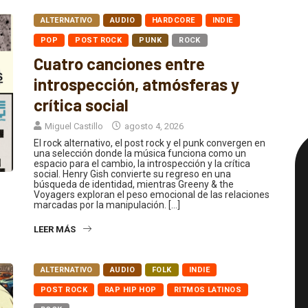
ALTERNATIVO
AUDIO
HARDCORE
INDIE
POP
POST ROCK
PUNK
ROCK
Cuatro canciones entre
introspección, atmósferas y
crítica social
Miguel Castillo
agosto 4, 2026
El rock alternativo, el post rock y el punk convergen en
una selección donde la música funciona como un
espacio para el cambio, la introspección y la crítica
social. Henry Gish convierte su regreso en una
búsqueda de identidad, mientras Greeny & the
Voyagers exploran el peso emocional de las relaciones
marcadas por la manipulación. […]
LEER MÁS
ALTERNATIVO
AUDIO
FOLK
INDIE
POST ROCK
RAP HIP HOP
RITMOS LATINOS