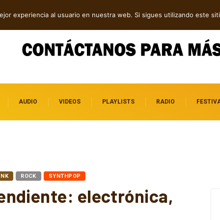
dependientes por descubrir
jor experiencia al usuario en nuestra web. Si sigues utilizando este s
AUDIO
VIDEOS
PLAYLISTS
RADIO
FESTIV
UNK
ROCK
SYNTHPOP
ndiente: electrónica,