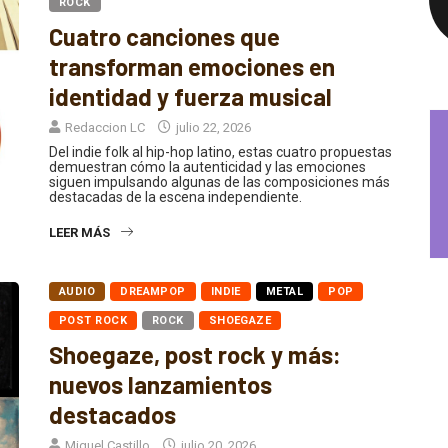
ROCK
Cuatro canciones que
transforman emociones en
identidad y fuerza musical
Redaccion LC
julio 22, 2026
Del indie folk al hip-hop latino, estas cuatro propuestas
demuestran cómo la autenticidad y las emociones
siguen impulsando algunas de las composiciones más
destacadas de la escena independiente.
LEER MÁS
AUDIO
DREAMPOP
INDIE
METAL
POP
POST ROCK
ROCK
SHOEGAZE
Shoegaze, post rock y más:
nuevos lanzamientos
destacados
Miguel Castillo
julio 20, 2026