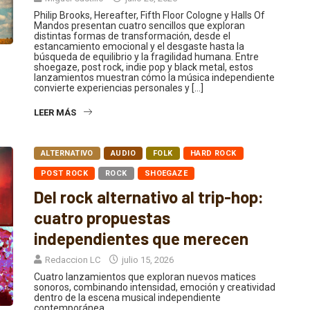
Philip Brooks, Hereafter, Fifth Floor Cologne y Halls Of
Mandos presentan cuatro sencillos que exploran
distintas formas de transformación, desde el
estancamiento emocional y el desgaste hasta la
búsqueda de equilibrio y la fragilidad humana. Entre
shoegaze, post rock, indie pop y black metal, estos
lanzamientos muestran cómo la música independiente
convierte experiencias personales y […]
LEER MÁS
ALTERNATIVO
AUDIO
FOLK
HARD ROCK
POST ROCK
ROCK
SHOEGAZE
Del rock alternativo al trip-hop:
cuatro propuestas
independientes que merecen
Redaccion LC
julio 15, 2026
Cuatro lanzamientos que exploran nuevos matices
sonoros, combinando intensidad, emoción y creatividad
dentro de la escena musical independiente
contemporánea.