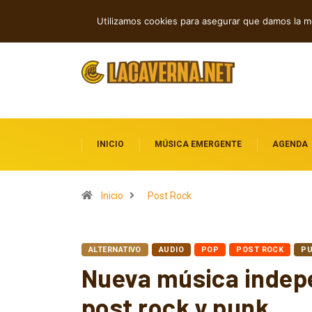
Rock, folk e indie: cuatro estrenos in
TENDENCIAS
Utilizamos cookies para asegurar que damos la me
INICIO
MÚSICA EMERGENTE
AGENDA
Inicio
Post Rock
ALTERNATIVO
AUDIO
POP
POST ROCK
P
Nueva música indepe
post rock y punk