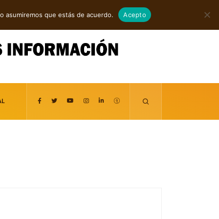
agosto 7, 2026
itio asumiremos que estás de acuerdo.
Acepto
AL