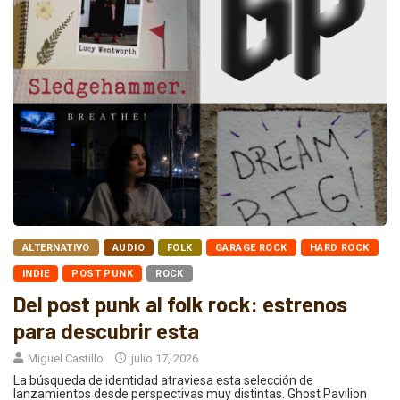
ALTERNATIVO
AUDIO
FOLK
GARAGE ROCK
HARD ROCK
INDIE
POST PUNK
ROCK
Del post punk al folk rock: estrenos
para descubrir esta
Miguel Castillo
julio 17, 2026
La búsqueda de identidad atraviesa esta selección de
lanzamientos desde perspectivas muy distintas. Ghost Pavilion