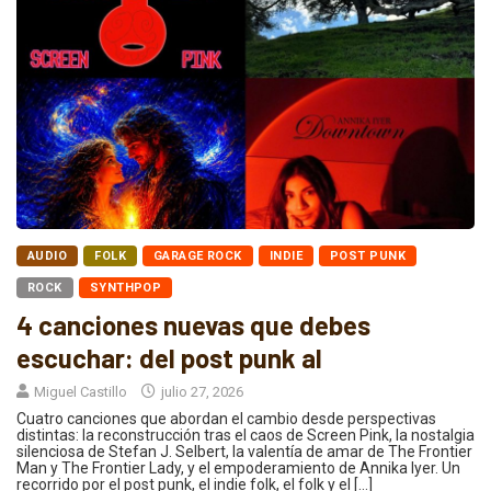
AUDIO
FOLK
GARAGE ROCK
INDIE
POST PUNK
ROCK
SYNTHPOP
4 canciones nuevas que debes
escuchar: del post punk al
Miguel Castillo
julio 27, 2026
Cuatro canciones que abordan el cambio desde perspectivas
distintas: la reconstrucción tras el caos de Screen Pink, la nostalgia
silenciosa de Stefan J. Selbert, la valentía de amar de The Frontier
Man y The Frontier Lady, y el empoderamiento de Annika Iyer. Un
recorrido por el post punk, el indie folk, el folk y el […]