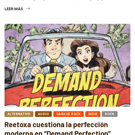
LEER MÁS
ALTERNATIVO
AUDIO
GARAGE ROCK
INDIE
ROCK
Reetoxa cuestiona la perfección
moderna en “Demand Perfection”