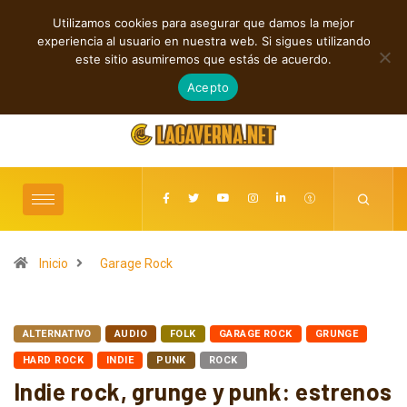
Utilizamos cookies para asegurar que damos la mejor
TENDENCIAS
experiencia al usuario en nuestra web. Si sigues utilizando
Indie, rap y pop: cuatro lanzamientos independientes destacados
este sitio asumiremos que estás de acuerdo.
agosto 7, 2026
Acepto
Inicio
Garage Rock
ALTERNATIVO
AUDIO
FOLK
GARAGE ROCK
GRUNGE
HARD ROCK
INDIE
PUNK
ROCK
Indie rock, grunge y punk: estrenos