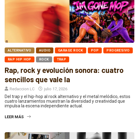
ALTERNATIVO
AUDIO
GARAGE ROCK
POP
PROGRESIVO
RAP HIP HOP
ROCK
TRAP
Rap, rock y evolución sonora: cuatro
sencillos que vale la
Redaccion LC
julio 17, 2026
Del trap y el hip-hop al rock alternativo y el metal melódico, estos
cuatro lanzamientos muestran la diversidad y creatividad que
impulsa la escena independiente actual.
LEER MÁS