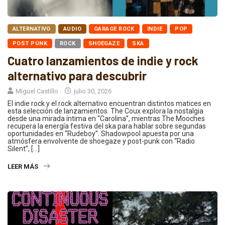
ALTERNATIVO
AUDIO
GARAGE ROCK
INDIE
POP
POST PUNK
ROCK
SHOEGAZE
SKA
Cuatro lanzamientos de indie y rock
alternativo para descubrir
Miguel Castillo
julio 30, 2026
El indie rock y el rock alternativo encuentran distintos matices en
esta selección de lanzamientos. The Coux explora la nostalgia
desde una mirada íntima en “Carolina”, mientras The Mooches
recupera la energía festiva del ska para hablar sobre segundas
oportunidades en “Rudeboy”. Shadowpool apuesta por una
atmósfera envolvente de shoegaze y post-punk con “Radio
Silent”, […]
LEER MÁS