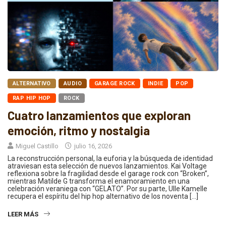
ALTERNATIVO
AUDIO
GARAGE ROCK
INDIE
POP
RAP HIP HOP
ROCK
Cuatro lanzamientos que exploran
emoción, ritmo y nostalgia
Miguel Castillo
julio 16, 2026
La reconstrucción personal, la euforia y la búsqueda de identidad
atraviesan esta selección de nuevos lanzamientos. Kai Voltage
reflexiona sobre la fragilidad desde el garage rock con “Broken”,
mientras Matilde G transforma el enamoramiento en una
celebración veraniega con “GELATO”. Por su parte, Ulle Kamelle
recupera el espíritu del hip hop alternativo de los noventa […]
LEER MÁS