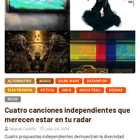
ALTERNATIVO
AUDIO
DARK WAVE
DREAMPOP
ELECTRÓNICA
GÓTICO
INDIE
INDUSTRIAL
REGGAE
ROCK
Cuatro canciones independientes que
merecen estar en tu radar
Miguel Castillo
julio 24, 2026
Cuatro propuestas independientes demuestran la diversidad