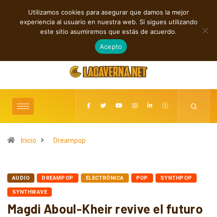
Utilizamos cookies para asegurar que damos la mejor
TENDENCIAS
experiencia al usuario en nuestra web. Si sigues utilizando
Indie, rap y pop: cuatro lanzamientos independientes destacados
este sitio asumiremos que estás de acuerdo.
agosto 7, 2026
Acepto
Inicio
Dreampop
AUDIO
DREAMPOP
ELECTRÓNICA
POP
SYNTHPOP
SYNTHWAVE
Magdi Aboul-Kheir revive el futuro