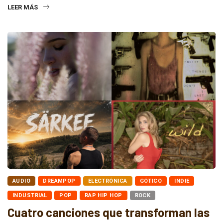
LEER MÁS
AUDIO
DREAMPOP
ELECTRÓNICA
GÓTICO
INDIE
INDUSTRIAL
POP
RAP HIP HOP
ROCK
Cuatro canciones que transforman las