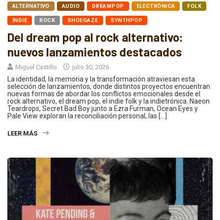
ALTERNATIVO
AUDIO
DREAMPOP
ELECTRÓNICA
FOLK
INDIE
ROCK
SHOEGAZE
SYNTHPOP
Del dream pop al rock alternativo:
nuevos lanzamientos destacados
Miguel Castillo
julio 30, 2026
La identidad, la memoria y la transformación atraviesan esta
selección de lanzamientos, donde distintos proyectos encuentran
nuevas formas de abordar los conflictos emocionales desde el
rock alternativo, el dream pop, el indie folk y la indietrónica. Naeon
Teardrops, Secret Bad Boy junto a Ezra Furman, Ocean Eyes y
Pale View exploran la reconciliación personal, las […]
LEER MÁS