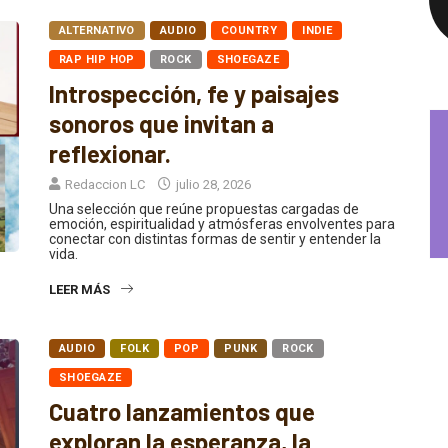
ALTERNATIVO
AUDIO
COUNTRY
INDIE
RAP HIP HOP
ROCK
SHOEGAZE
Introspección, fe y paisajes
sonoros que invitan a
reflexionar.
Redaccion LC
julio 28, 2026
Una selección que reúne propuestas cargadas de
emoción, espiritualidad y atmósferas envolventes para
conectar con distintas formas de sentir y entender la
vida.
LEER MÁS
AUDIO
FOLK
POP
PUNK
ROCK
SHOEGAZE
Cuatro lanzamientos que
exploran la esperanza, la