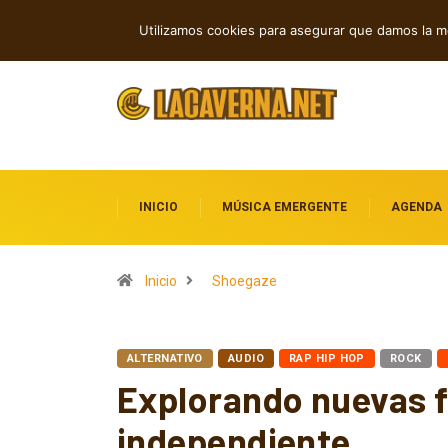
Rock, folk e indie: cuatro estrenos in
TENDENCIAS
Utilizamos cookies para asegurar que damos la me
INICIO
MÚSICA EMERGENTE
AGENDA
Inicio
Shoegaze
ALTERNATIVO
AUDIO
RAP HIP HOP
ROCK
Explorando nuevas f
independiente