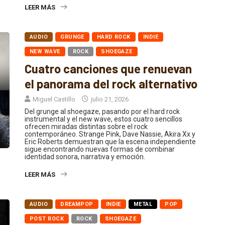
LEER MÁS
AUDIO
GRUNGE
HARD ROCK
INDIE
NEW WAVE
ROCK
SHOEGAZE
Cuatro canciones que renuevan
el panorama del rock alternativo
Miguel Castillo
julio 21, 2026
Del grunge al shoegaze, pasando por el hard rock
instrumental y el new wave, estos cuatro sencillos
ofrecen miradas distintas sobre el rock
contemporáneo. Strange Pink, Dave Nassie, Akira Xx y
Eric Roberts demuestran que la escena independiente
sigue encontrando nuevas formas de combinar
identidad sonora, narrativa y emoción.
LEER MÁS
AUDIO
DREAMPOP
INDIE
METAL
POP
POST ROCK
ROCK
SHOEGAZE