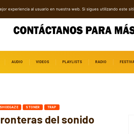
dependientes por descubrir
jor experiencia al usuario en nuestra web. Si sigues utilizando este s
AUDIO
VIDEOS
PLAYLISTS
RADIO
FESTIV
SHOEGAZE
STONER
TRAP
ronteras del sonido