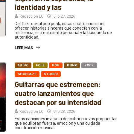
identidad y las
Redaccion LC
julio 27, 2026
Del folk rock al pop punk, estas cuatro canciones
ofrecen historias sinceras que conectan con la
resiliencia, el crecimiento personal y la búsqueda de
autenticidad.
LEER MÁS
AUDIO
FOLK
POP
PUNK
ROCK
SHOEGAZE
STONER
Guitarras que estremecen:
cuatro lanzamientos que
destacan por su intensidad
Redaccion LC
julio 23, 2026
Estas canciones invitan a descubrir nuevas propuestas
que equilibran fuerza, emoción y una cuidada
construcción musical.