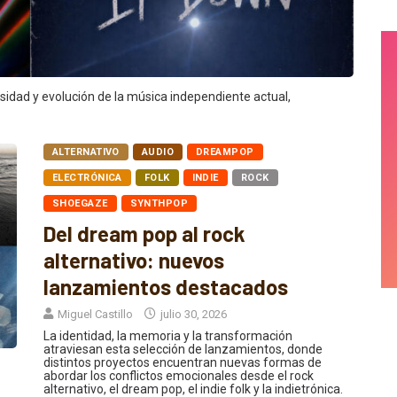
rsidad y evolución de la música independiente actual,
ALTERNATIVO
AUDIO
DREAMPOP
ELECTRÓNICA
FOLK
INDIE
ROCK
SHOEGAZE
SYNTHPOP
Del dream pop al rock
alternativo: nuevos
lanzamientos destacados
Miguel Castillo
julio 30, 2026
La identidad, la memoria y la transformación
atraviesan esta selección de lanzamientos, donde
distintos proyectos encuentran nuevas formas de
abordar los conflictos emocionales desde el rock
alternativo, el dream pop, el indie folk y la indietrónica.