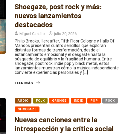
Shoegaze, post rock y más:
nuevos lanzamientos
destacados
Miguel Castillo
julio 20, 2026
Philip Brooks, Hereafter, Fifth Floor Cologne y Halls Of
Mandos presentan cuatro sencillos que exploran
distintas formas de transformación, desde el
estancamiento emocional y el desgaste hasta la
búsqueda de equilibrio y la fragilidad humana. Entre
shoegaze, post rock, indie pop y black metal, estos
lanzamientos muestran cómo la música independiente
convierte experiencias personales y […]
LEER MÁS
AUDIO
FOLK
GRUNGE
INDIE
POP
ROCK
SHOEGAZE
Nuevas canciones entre la
introspección y la crítica social