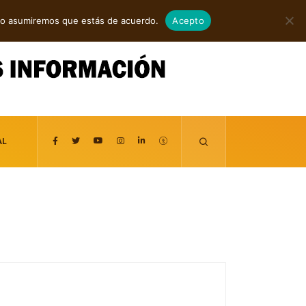
agosto 7, 2026
itio asumiremos que estás de acuerdo.
Acepto
AL