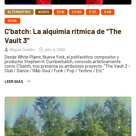
ALTERNATIVO
AUDIO
EDM
FUNK
POP
R&B
SOUL
C’batch: La alquimia rítmica de “The
Vault 3”
Miguel Castillo
julio 6, 2026
Desde White Plains, Nueva York, el polifacético compositor y
productor Stephen H. Cumberbatch, conocido artísticamente
como C’batch, nos presenta su ambicioso proyecto: “The Vault 3 –
Club / Dance / R&b-Soul / Funk / Pop / Techno / Etc.”.
LEER MÁS