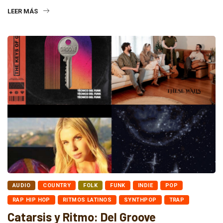
LEER MÁS
AUDIO
COUNTRY
FOLK
FUNK
INDIE
POP
RAP HIP HOP
RITMOS LATINOS
SYNTHPOP
TRAP
Catarsis y Ritmo: Del Groove