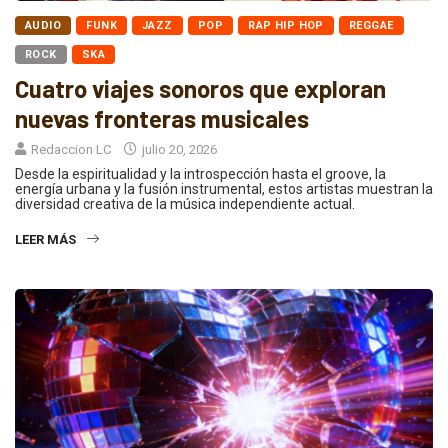
AUDIO
FUNK
JAZZ
POP
RAP HIP HOP
REGGAE
ROCK
SKA
Cuatro viajes sonoros que exploran
nuevas fronteras musicales
Redaccion LC
julio 20, 2026
Desde la espiritualidad y la introspección hasta el groove, la
energía urbana y la fusión instrumental, estos artistas muestran la
diversidad creativa de la música independiente actual.
LEER MÁS