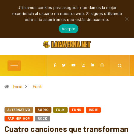
Utilizamos cookies para asegurar que damos la mejor
TENDENCIAS
experiencia al usuario en nuestra web. Si sigues utilizando
Rock, folk e indie: cuatro estrenos independientes por descubrir
este sitio asumiremos que estás de acuerdo.
agosto 6, 2026
Acepto
Inicio
Funk
ALTERNATIVO
AUDIO
FOLK
FUNK
INDIE
RAP HIP HOP
ROCK
Cuatro canciones que transforman