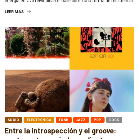
energía en vivo reivindican el baile como una forma de resistencia.
LEER MÁS
AUDIO
ELECTRÓNICA
FUNK
JAZZ
POP
ROCK
Entre la introspección y el groove: