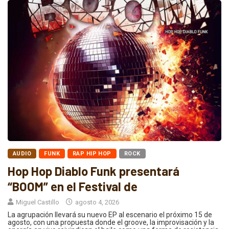
AUDIO
FUNK
RAP HIP HOP
ROCK
Hop Hop Diablo Funk presentará
“BOOM” en el Festival de
Miguel Castillo
agosto 4, 2026
La agrupación llevará su nuevo EP al escenario el próximo 15 de
agosto, con una propuesta donde el groove, la improvisación y la