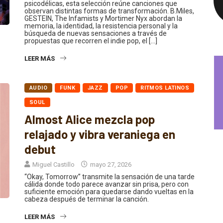
psicodélicas, esta selección reúne canciones que
observan distintas formas de transformación. B.Miles,
GESTEIN, The Infamists y Mortimer Nyx abordan la
memoria, la identidad, la resistencia personal y la
búsqueda de nuevas sensaciones a través de
propuestas que recorren el indie pop, el […]
LEER MÁS
AUDIO
FUNK
JAZZ
POP
RITMOS LATINOS
SOUL
Almost Alice mezcla pop
relajado y vibra veraniega en
debut
Miguel Castillo
mayo 27, 2026
“Okay, Tomorrow” transmite la sensación de una tarde
cálida donde todo parece avanzar sin prisa, pero con
suficiente emoción para quedarse dando vueltas en la
cabeza después de terminar la canción.
LEER MÁS