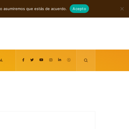
agosto 7, 2026
itio asumiremos que estás de acuerdo.
Acepto
AL