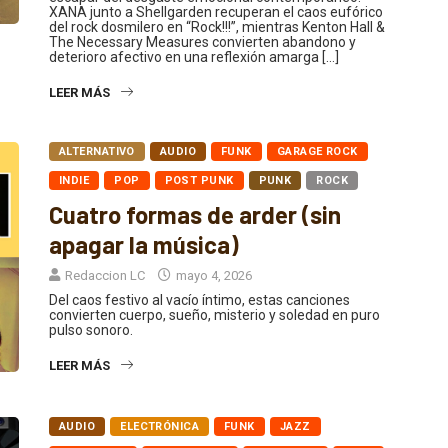
XANA junto a Shellgarden recuperan el caos eufórico
del rock dosmilero en “Rock!!!”, mientras Kenton Hall &
The Necessary Measures convierten abandono y
deterioro afectivo en una reflexión amarga […]
LEER MÁS
ALTERNATIVO
AUDIO
FUNK
GARAGE ROCK
INDIE
POP
POST PUNK
PUNK
ROCK
Cuatro formas de arder (sin
apagar la música)
Redaccion LC
mayo 4, 2026
Del caos festivo al vacío íntimo, estas canciones
convierten cuerpo, sueño, misterio y soledad en puro
pulso sonoro.
LEER MÁS
AUDIO
ELECTRÓNICA
FUNK
JAZZ