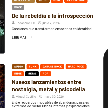
ALTERNATIVO
AUDIO
FUNK
RAP HIP HOP
ROCK
De la rebeldía a la introspección
Redaccion LC
junio 2, 2026
Canciones que transforman emociones en identidad
LEER MÁS
AUDIO
FUNK
GARAGE ROCK
HARD ROCK
INDIE
METAL
POP
Nuevos lanzamientos entre
nostalgia, metal y psicodelia
Miguel Castillo
mayo 30, 2026
Entre recuerdos imposibles de abandonar, paisajes
extremos de metal, luchas internas y exploraciones