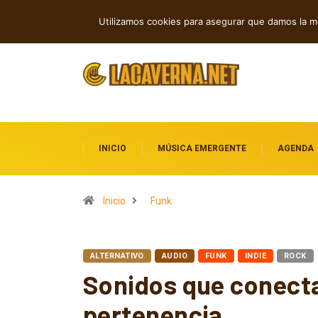
Cuatro canciones sobre libertad, des
TENDENCIAS
Utilizamos cookies para asegurar que damos la me
INICIO
MÚSICA EMERGENTE
AGENDA
Inicio
Funk
ALTERNATIVO
AUDIO
FUNK
INDIE
ROCK
Sonidos que conecta
pertenencia