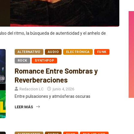
lso del ritmo, la búsqueda de autenticidad y el anhelo de
ALTERNATIVO
AUDIO
ELECTRÓNICA
FUNK
ROCK
SYNTHPOP
Romance Entre Sombras y
Reverberaciones
Redaccion LC
junio 4, 2026
Entre pulsaciones y atmósferas oscuras
LEER MÁS