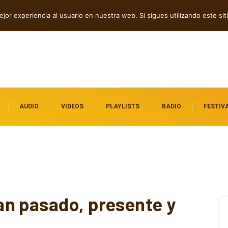
amor y transformación
jor experiencia al usuario en nuestra web. Si sigues utilizando este s
AUDIO
VIDEOS
PLAYLISTS
RADIO
FESTIV
n pasado, presente y