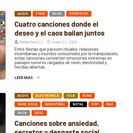
AUDIO
FUNK
ROCK
SYNTHPOP
Cuatro canciones donde el
deseo y el caos bailan juntos
Redaccion LC
mayo 21, 2026
Entre fiestas que parecen rituales, relaciones
incendiarias y mundos consumidos por la manipulación,
estas canciones convierten emociones extremas en
paisajes sonoros cargados de neón, electricidad y
heridas abiertas.
LEER MÁS
AUDIO
ELECTRÓNICA
FOLK
FUNK
HARD ROCK
INDUSTRIAL
METAL
POP
R&B
ROCK
SOUL
Canciones sobre ansiedad,
secretos y desgaste social