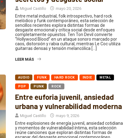
Miguel Castillo
mayo 20, 2026
Entre metal industrial, folk introspectivo, hard rock
melódico y funk contemporáneo, esta selección de
sencillos recientes explora distintas formas de
desgaste emocional y crítica social desde enfoques
completamente opuestos. Ten Ton Devil convierte
“Hollywood Blood” en un ataque sonoro marcado por
caos, distorsión y rabia cultural, mientras Le Coc utiliza
guitarras densas y tensión melancólica […]
LEER MÁS
AUDIO
FUNK
HARD ROCK
INDIE
METAL
POP
PUNK
ROCK
Entre euforia juvenil, ansiedad
urbana y vulnerabilidad moderna
Miguel Castillo
mayo 9, 2026
Entre explosiones de energía juvenil, ansiedad cotidiana
y momentos de vulnerabilidad íntima, esta selección
reúne canciones que exploran distintas formas de
escapar del desgaste emocional contemporáneo.