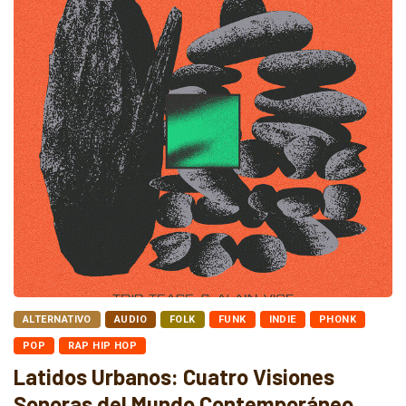
ALTERNATIVO
AUDIO
FOLK
FUNK
INDIE
PHONK
POP
RAP HIP HOP
Latidos Urbanos: Cuatro Visiones
Sonoras del Mundo Contemporáneo