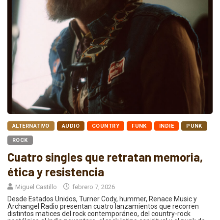
ALTERNATIVO
AUDIO
COUNTRY
FUNK
INDIE
PUNK
ROCK
Cuatro singles que retratan memoria,
ética y resistencia
Miguel Castillo
febrero 7, 2026
Desde Estados Unidos, Turner Cody, hummer, Renace Music y
Archangel Radio presentan cuatro lanzamientos que recorren
distintos matices del rock contemporáneo, del country-rock