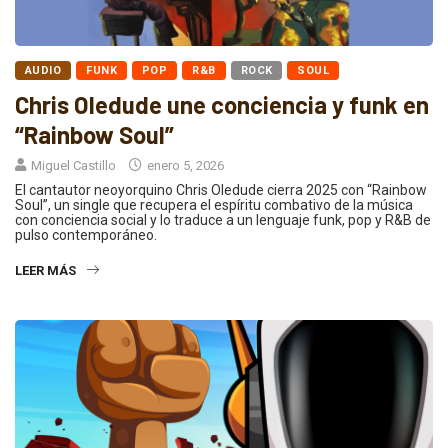
AUDIO
FUNK
POP
R&B
ROCK
SOUL
Chris Oledude une conciencia y funk en
“Rainbow Soul”
Miguel Castillo
enero 5, 2026
El cantautor neoyorquino Chris Oledude cierra 2025 con “Rainbow
Soul”, un single que recupera el espíritu combativo de la música
con conciencia social y lo traduce a un lenguaje funk, pop y R&B de
pulso contemporáneo.
LEER MÁS