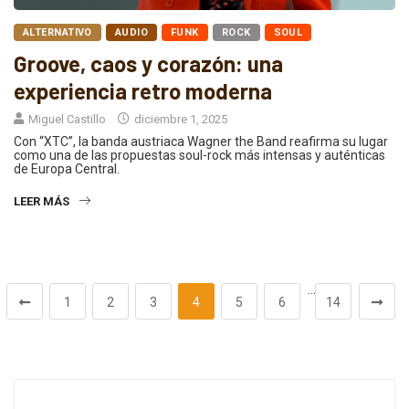
ALTERNATIVO
AUDIO
FUNK
ROCK
SOUL
Groove, caos y corazón: una
experiencia retro moderna
Miguel Castillo
diciembre 1, 2025
Con “XTC”, la banda austriaca Wagner the Band reafirma su lugar
como una de las propuestas soul-rock más intensas y auténticas
de Europa Central.
LEER MÁS
…
1
2
3
4
5
6
14