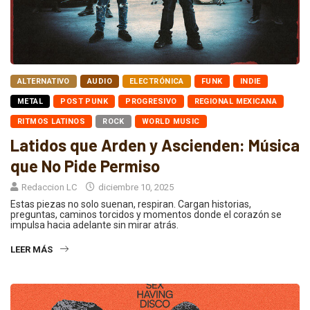
ALTERNATIVO
AUDIO
ELECTRÓNICA
FUNK
INDIE
METAL
POST PUNK
PROGRESIVO
REGIONAL MEXICANA
RITMOS LATINOS
ROCK
WORLD MUSIC
Latidos que Arden y Ascienden: Música
que No Pide Permiso
Redaccion LC
diciembre 10, 2025
Estas piezas no solo suenan, respiran. Cargan historias,
preguntas, caminos torcidos y momentos donde el corazón se
impulsa hacia adelante sin mirar atrás.
LEER MÁS