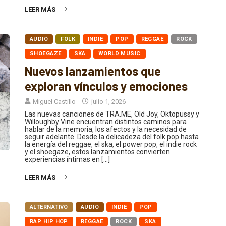
LEER MÁS
AUDIO
FOLK
INDIE
POP
REGGAE
ROCK
SHOEGAZE
SKA
WORLD MUSIC
Nuevos lanzamientos que
exploran vínculos y emociones
Miguel Castillo
julio 1, 2026
Las nuevas canciones de TRA.ME, Old Joy, Oktopussy y
Willoughby Vine encuentran distintos caminos para
hablar de la memoria, los afectos y la necesidad de
seguir adelante. Desde la delicadeza del folk pop hasta
la energía del reggae, el ska, el power pop, el indie rock
y el shoegaze, estos lanzamientos convierten
experiencias íntimas en […]
LEER MÁS
ALTERNATIVO
AUDIO
INDIE
POP
RAP HIP HOP
REGGAE
ROCK
SKA