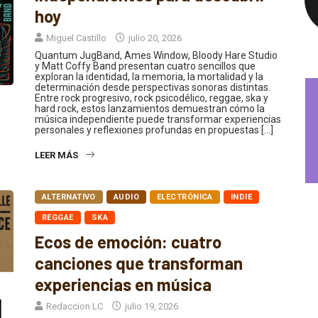
hoy
Miguel Castillo
julio 20, 2026
Quantum JugBand, Ames Window, Bloody Hare Studio
y Matt Coffy Band presentan cuatro sencillos que
exploran la identidad, la memoria, la mortalidad y la
determinación desde perspectivas sonoras distintas.
Entre rock progresivo, rock psicodélico, reggae, ska y
hard rock, estos lanzamientos demuestran cómo la
música independiente puede transformar experiencias
personales y reflexiones profundas en propuestas […]
LEER MÁS
ALTERNATIVO
AUDIO
ELECTRÓNICA
INDIE
REGGAE
SKA
Ecos de emoción: cuatro
canciones que transforman
experiencias en música
Redaccion LC
julio 19, 2026