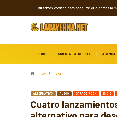
Nuevas voces que dejan huella en la 
TENDENCIAS
Utilizamos cookies para asegurar que damos la me
INICIO
MÚSICA EMERGENTE
AGENDA
Inicio
Ska
ALTERNATIVO
AUDIO
GARAGE ROCK
INDIE
Cuatro lanzamientos
alternativo para des