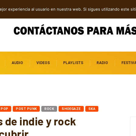
escena independiente
jor experiencia al usuario en nuestra web. Si sigues utilizando este s
AUDIO
VIDEOS
PLAYLISTS
RADIO
FESTIV
POP
POST PUNK
ROCK
SHOEGAZE
SKA
 de indie y rock
cubrir