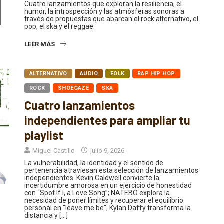
Cuatro lanzamientos que exploran la resiliencia, el
humor, la introspección y las atmósferas sonoras a
través de propuestas que abarcan el rock alternativo, el
pop, el ska y el reggae.
LEER MÁS
ALTERNATIVO
AUDIO
FOLK
RAP HIP HOP
ROCK
SHOEGAZE
SKA
Cuatro lanzamientos
independientes para ampliar tu
playlist
Miguel Castillo
julio 9, 2026
La vulnerabilidad, la identidad y el sentido de
pertenencia atraviesan esta selección de lanzamientos
independientes. Kevin Caldwell convierte la
incertidumbre amorosa en un ejercicio de honestidad
con “Spot If I, a Love Song”; NATEBO explora la
necesidad de poner límites y recuperar el equilibrio
personal en “leave me be”; Kylan Daffy transforma la
distancia y […]