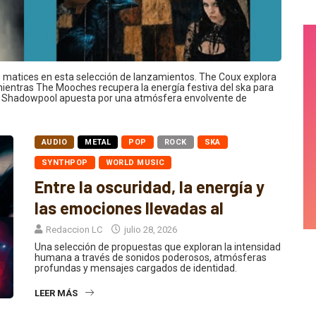
tos matices en esta selección de lanzamientos. The Coux explora
mientras The Mooches recupera la energía festiva del ska para
. Shadowpool apuesta por una atmósfera envolvente de
AUDIO
METAL
POP
ROCK
SKA
SYNTHPOP
WORLD MUSIC
Entre la oscuridad, la energía y
las emociones llevadas al
Redaccion LC
julio 28, 2026
Una selección de propuestas que exploran la intensidad
humana a través de sonidos poderosos, atmósferas
profundas y mensajes cargados de identidad.
LEER MÁS