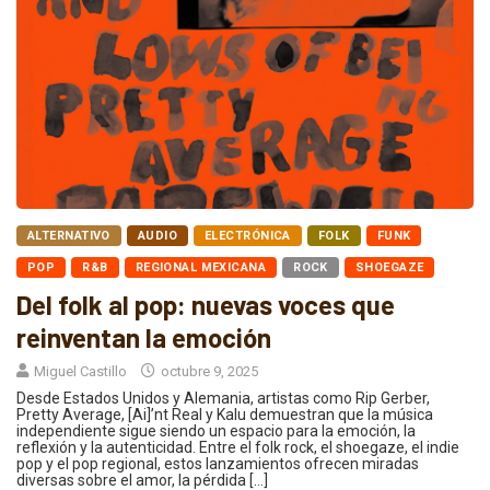
ALTERNATIVO
AUDIO
ELECTRÓNICA
FOLK
FUNK
POP
R&B
REGIONAL MEXICANA
ROCK
SHOEGAZE
Del folk al pop: nuevas voces que
reinventan la emoción
Miguel Castillo
octubre 9, 2025
Desde Estados Unidos y Alemania, artistas como Rip Gerber,
Pretty Average, [Ai]’nt Real y Kalu demuestran que la música
independiente sigue siendo un espacio para la emoción, la
reflexión y la autenticidad. Entre el folk rock, el shoegaze, el indie
pop y el pop regional, estos lanzamientos ofrecen miradas
diversas sobre el amor, la pérdida […]