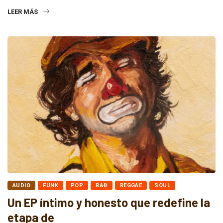
LEER MÁS
AUDIO
FUNK
POP
R&B
REGGAE
SOUL
Un EP íntimo y honesto que redefine la
etapa de