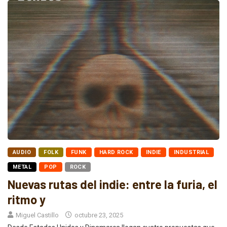
AUDIO
FOLK
FUNK
HARD ROCK
INDIE
INDUSTRIAL
METAL
POP
ROCK
Nuevas rutas del indie: entre la furia, el
ritmo y
Miguel Castillo
octubre 23, 2025