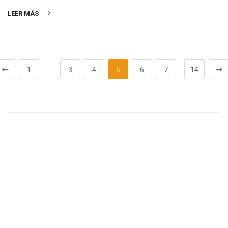
LEER MÁS
…
…
1
3
4
5
6
7
14