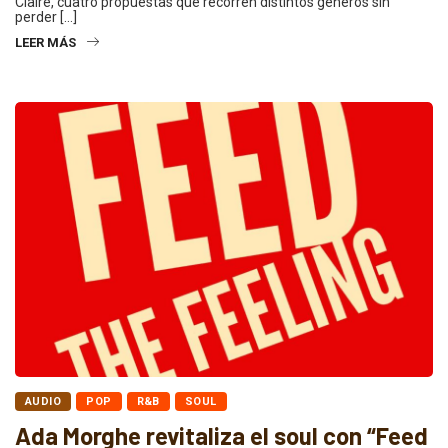
Claire, cuatro propuestas que recorren distintos géneros sin
perder […]
LEER MÁS
AUDIO
POP
R&B
SOUL
Ada Morghe revitaliza el soul con “Feed