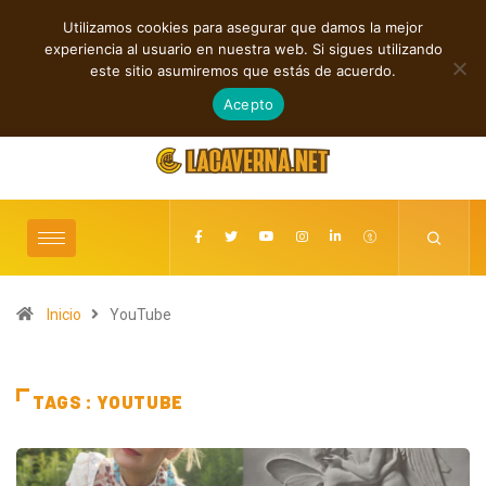
Utilizamos cookies para asegurar que damos la mejor
TENDENCIAS
experiencia al usuario en nuestra web. Si sigues utilizando
Shaven Primates: Un estallido de Hard Rock contra el control digital
este sitio asumiremos que estás de acuerdo.
agosto 8, 2026
Acepto
Inicio
YouTube
TAGS : YOUTUBE