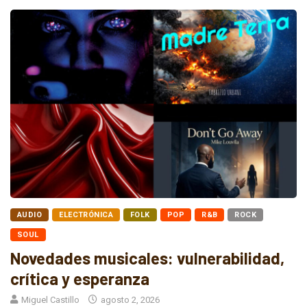
AUDIO
ELECTRÓNICA
FOLK
POP
R&B
ROCK
SOUL
Novedades musicales: vulnerabilidad,
crítica y esperanza
Miguel Castillo
agosto 2, 2026