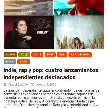
AUDIO
FOLK
INDIE
POP
R&B
RAP HIP HOP
ROCK
SOUL
Indie, rap y pop: cuatro lanzamientos
independientes destacados
Miguel Castillo
agosto 6, 2026
La música independiente sigue encontrando nuevas formas de
convertir las experiencias personales en relatos capaces de
conectar con cualquier oyente. En esta selección conviven la
nostalgia estival de Filthy Algorithm, la energía híbrida de jak
demo, la afirmación personal de Reut y la vulnerabilidad de Ava