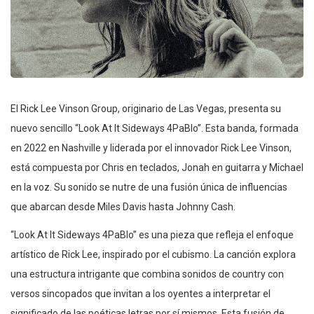
El Rick Lee Vinson Group, originario de Las Vegas, presenta su
nuevo sencillo “Look At It Sideways 4PaBlo”. Esta banda, formada
en 2022 en Nashville y liderada por el innovador Rick Lee Vinson,
está compuesta por Chris en teclados, Jonah en guitarra y Michael
en la voz. Su sonido se nutre de una fusión única de influencias
que abarcan desde Miles Davis hasta Johnny Cash.
“Look At It Sideways 4PaBlo” es una pieza que refleja el enfoque
artístico de Rick Lee, inspirado por el cubismo. La canción explora
una estructura intrigante que combina sonidos de country con
versos sincopados que invitan a los oyentes a interpretar el
significado de las poéticas letras por sí mismos. Esta fusión de