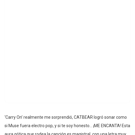
‘Carry On’ realmente me sorprendió, CATBEAR logró sonar como
si Muse fuera electro pop, y si te soy honesto… ¡ME ENCANTA! Esta
aura gótica que rodea la canción es magistral, con una letra muy