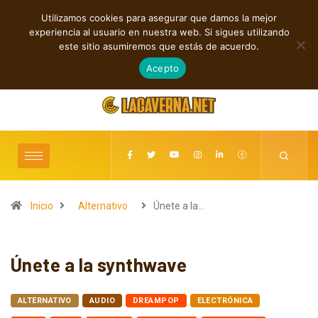
Utilizamos cookies para asegurar que damos la mejor
TENDENCIAS
experiencia al usuario en nuestra web. Si sigues utilizando
Rock, folk e indie: cuatro estrenos independientes por descubrir
este sitio asumiremos que estás de acuerdo.
agosto 7, 2026
Acepto
Inicio
Alternativo
Únete a la…
Únete a la synthwave
ALTERNATIVO
AUDIO
DREAMPOP
ELECTRÓNICA