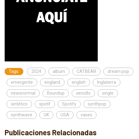
Tags:
2024
album
CATBEAR
dream pop
emergente
england
english
Inglaterra
newsnormal
Roundup
sencillo
single
sintético
spotif
Spotify
synthpop
synthwave
UK
USA
vases
Publicaciones Relacionadas