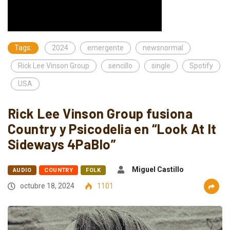
Tags:
2024
emergente
newsnormal
Rick Lee Vinson Group
sencillo
single
Spotify
USA
Rick Lee Vinson Group fusiona
Country y Psicodelia en “Look At It
Sideways 4PaBlo”
Miguel Castillo
AUDIO
COUNTRY
FOLK
octubre 18, 2024
1101