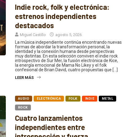
Indie rock, folk y electrónica:
estrenos independientes
destacados
Miguel Castillo
agosto 5, 2026
La música independiente continúa encontrando nuevas
formas de abordar la transformación personal, la
identidad y la conexión humana desde perspectivas
muy distintas. En esta selección conviven el indie rock
introspectivo de Sur Mer, la fusión electrónica de Kice,
la energía emocional de Mama No Likey y el folk
confesional de Brian David, cuatro propuestas que […]
LEER MÁS
AUDIO
ELECTRÓNICA
FOLK
INDIE
METAL
ROCK
Cuatro lanzamientos
independientes entre
introspección y fuerza