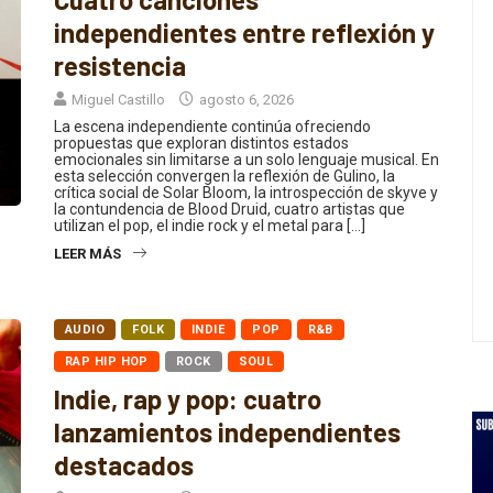
independientes entre reflexión y
resistencia
Miguel Castillo
agosto 6, 2026
La escena independiente continúa ofreciendo
propuestas que exploran distintos estados
emocionales sin limitarse a un solo lenguaje musical. En
esta selección convergen la reflexión de Gulino, la
crítica social de Solar Bloom, la introspección de skyve y
la contundencia de Blood Druid, cuatro artistas que
utilizan el pop, el indie rock y el metal para […]
LEER MÁS
AUDIO
FOLK
INDIE
POP
R&B
RAP HIP HOP
ROCK
SOUL
Indie, rap y pop: cuatro
lanzamientos independientes
destacados