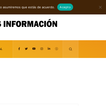
agosto 7, 2026
itio asumiremos que estás de acuerdo.
Acepto
AL