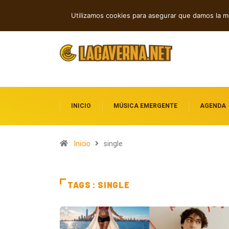
GUMR conecta techno analógico y dee
TENDENCIAS
Utilizamos cookies para asegurar que damos la me
INICIO
MÚSICA EMERGENTE
AGENDA
Inicio
single
TAGS : SINGLE