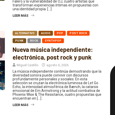
Falero y la vulnerabilidad de OJ, cuatro artistas que
transforman experiencias íntimas en propuestas con
una identidad propia. […]
LEER MÁS
ALTERNATIVO
AUDIO
POP
POST ROCK
PUNK
ROCK
SYNTHPOP
Nueva música independiente:
electrónica, post rock y punk
Miguel Castillo
agosto 6, 2026
La música independiente continúa demostrando que la
diversidad sonora puede convivir con discursos
profundamente personales y sociales. En esta
selección se cruzan la electrónica luminosa de Let Go
Echo, la intensidad atmosférica de Bænch, la catarsis
emocional de Em Armstrong y la actitud combativa de
Phoenix Wise & The Resistance, cuatro propuestas que
encuentran en […]
LEER MÁS