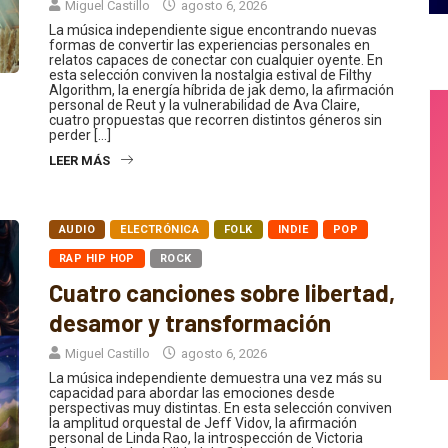
Miguel Castillo
agosto 6, 2026
La música independiente sigue encontrando nuevas
formas de convertir las experiencias personales en
relatos capaces de conectar con cualquier oyente. En
esta selección conviven la nostalgia estival de Filthy
Algorithm, la energía híbrida de jak demo, la afirmación
personal de Reut y la vulnerabilidad de Ava Claire,
cuatro propuestas que recorren distintos géneros sin
perder […]
LEER MÁS
AUDIO
ELECTRÓNICA
FOLK
INDIE
POP
RAP HIP HOP
ROCK
Cuatro canciones sobre libertad,
desamor y transformación
Miguel Castillo
agosto 6, 2026
La música independiente demuestra una vez más su
capacidad para abordar las emociones desde
perspectivas muy distintas. En esta selección conviven
la amplitud orquestal de Jeff Vidov, la afirmación
personal de Linda Rao, la introspección de Victoria