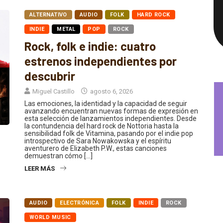
ALTERNATIVO
AUDIO
FOLK
HARD ROCK
INDIE
METAL
POP
ROCK
Rock, folk e indie: cuatro
estrenos independientes por
descubrir
Miguel Castillo
agosto 6, 2026
Las emociones, la identidad y la capacidad de seguir
avanzando encuentran nuevas formas de expresión en
esta selección de lanzamientos independientes. Desde
la contundencia del hard rock de Nottoria hasta la
sensibilidad folk de Vitamina, pasando por el indie pop
introspectivo de Sara Nowakowska y el espíritu
aventurero de Elizabeth P.W., estas canciones
demuestran cómo […]
LEER MÁS
AUDIO
ELECTRÓNICA
FOLK
INDIE
ROCK
WORLD MUSIC