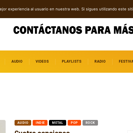
p tech en Acid Freq
jor experiencia al usuario en nuestra web. Si sigues utilizando este s
AUDIO
VIDEOS
PLAYLISTS
RADIO
FESTIV
AUDIO
INDIE
METAL
POP
ROCK
Cuatro canciones