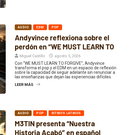
AUDIO
EDM
POP
Andyvince reflexiona sobre el
perdón en “WE MUST LEARN TO
Miguel Castillo
agosto 5, 2026
Con “WE MUST LEARN TO FORGIVE”, Andyvince
transforma el pop y el EDM en un espacio de reflexión
sobre la capacidad de seguir adelante sin renunciar a
las enseñanzas que dejan las experiencias difíciles.
LEER MÁS
AUDIO
POP
RITMOS LATINOS
M3TIN presenta “Nuestra
Historia Acabó” en español