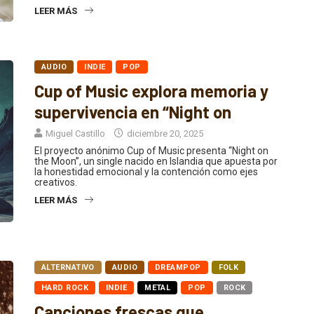
LEER MÁS
AUDIO
INDIE
POP
Cup of Music explora memoria y
supervivencia en “Night on
Miguel Castillo
diciembre 20, 2025
El proyecto anónimo Cup of Music presenta “Night on
the Moon”, un single nacido en Islandia que apuesta por
la honestidad emocional y la contención como ejes
creativos.
LEER MÁS
ALTERNATIVO
AUDIO
DREAMPOP
FOLK
HARD ROCK
INDIE
METAL
POP
ROCK
Canciones frescas que