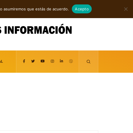
agosto 7, 2026
itio asumiremos que estás de acuerdo.
Acepto
AL