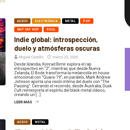
AUDIO
ELECTRÓNICA
METAL
POP
RAP HIP HOP
SOUL
Indie global: introspección,
duelo y atmósferas oscuras
Miguel Castillo
marzo 23, 2026
Desde Islandia, Konrad Birnir explora el rap
introspectivo en “2”, mientras que desde Nueva
Zelanda, El Bode transforma la melancolía en house
emocional con “Quara-19”; en paralelo, Mark Andrew
Johnson aporta una visión íntima del duelo con “The
Passing”. Cerrando el recorrido, desde Australia, Dusk
Cult reinterpreta el espíritu del black metal clásico,
creando un […]
LEER MÁS
AUDIO
METAL