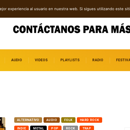
dependientes por descubrir
jor experiencia al usuario en nuestra web. Si sigues utilizando este s
AUDIO
VIDEOS
PLAYLISTS
RADIO
FESTIV
ALTERNATIVO
AUDIO
FOLK
HARD ROCK
INDIE
METAL
POP
ROCK
TRAP