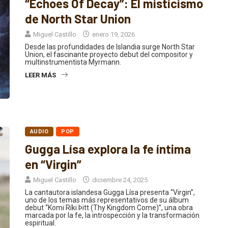
“Echoes Of Decay”: El misticismo
de North Star Union
Miguel Castillo
enero 19, 2026
Desde las profundidades de Islandia surge North Star
Union, el fascinante proyecto debut del compositor y
multinstrumentista Myrmann.
LEER MÁS
AUDIO
POP
Gugga Lísa explora la fe íntima
en “Virgin”
Miguel Castillo
diciembre 24, 2025
La cantautora islandesa Gugga Lísa presenta “Virgin”,
uno de los temas más representativos de su álbum
debut “Komi Ríki Þitt (Thy Kingdom Come)”, una obra
marcada por la fe, la introspección y la transformación
espiritual.