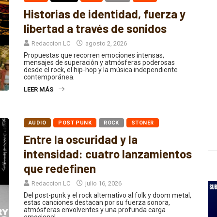
Historias de identidad, fuerza y
libertad a través de sonidos
Redaccion LC
agosto 2, 2026
Propuestas que recorren emociones intensas,
mensajes de superación y atmósferas poderosas
desde el rock, el hip-hop y la música independiente
contemporánea.
LEER MÁS
AUDIO
POST PUNK
ROCK
STONER
Entre la oscuridad y la
intensidad: cuatro lanzamientos
que redefinen
Redaccion LC
julio 16, 2026
Del post-punk y el rock alternativo al folk y doom metal,
estas canciones destacan por su fuerza sonora,
atmósferas envolventes y una profunda carga