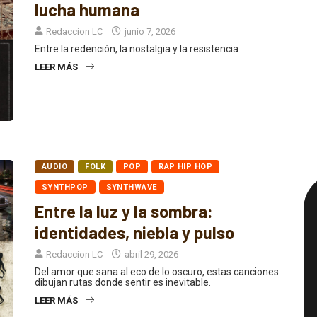
lucha humana
Redaccion LC
junio 7, 2026
Entre la redención, la nostalgia y la resistencia
LEER MÁS
AUDIO
FOLK
POP
RAP HIP HOP
SYNTHPOP
SYNTHWAVE
Entre la luz y la sombra:
identidades, niebla y pulso
Redaccion LC
abril 29, 2026
Del amor que sana al eco de lo oscuro, estas canciones
dibujan rutas donde sentir es inevitable.
LEER MÁS