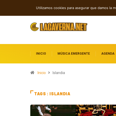
Rock, folk e indie: cuatro estrenos in
TENDENCIAS
Utilizamos cookies para asegurar que damos la me
INICIO
MÚSICA EMERGENTE
AGENDA
Inicio
Islandia
TAGS : ISLANDIA