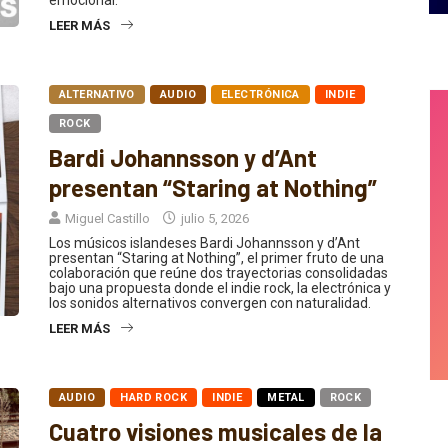
emocional.
LEER MÁS
ALTERNATIVO
AUDIO
ELECTRÓNICA
INDIE
ROCK
Bardi Johannsson y d’Ant
presentan “Staring at Nothing”
Miguel Castillo
julio 5, 2026
Los músicos islandeses Bardi Johannsson y d’Ant
presentan “Staring at Nothing”, el primer fruto de una
colaboración que reúne dos trayectorias consolidadas
bajo una propuesta donde el indie rock, la electrónica y
los sonidos alternativos convergen con naturalidad.
LEER MÁS
AUDIO
HARD ROCK
INDIE
METAL
ROCK
Cuatro visiones musicales de la