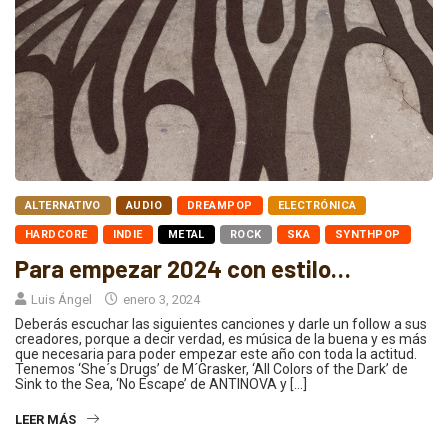
ALTERNATIVO
AUDIO
DREAMPOP
ELECTRÓNICA
HARDCORE
INDIE
METAL
ROCK
SKA
SYNTHPOP
Para empezar 2024 con estilo…
Luis Ángel
enero 3, 2024
Deberás escuchar las siguientes canciones y darle un follow a sus
creadores, porque a decir verdad, es música de la buena y es más
que necesaria para poder empezar este año con toda la actitud.
Tenemos ‘She´s Drugs’ de M´Grasker, ‘All Colors of the Dark’ de
Sink to the Sea, ‘No Escape’ de ANTINOVA y […]
LEER MÁS