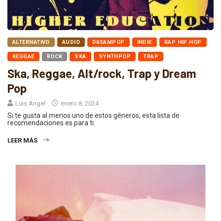
ALTERNATIVO
AUDIO
DREAMPOP
INDIE
RAP HIP HOP
REGGAE
ROCK
SKA
SYNTHPOP
TRAP
Ska, Reggae, Alt/rock, Trap y Dream
Pop
Luis Ángel
enero 8, 2024
Si te gusta al menos uno de estos géneros, esta lista de
recomendaciones es para ti.
LEER MÁS