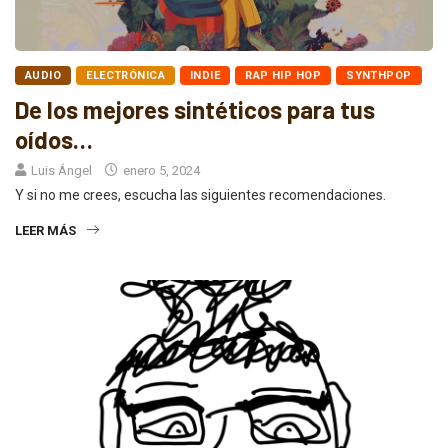
AUDIO
ELECTRÓNICA
INDIE
RAP HIP HOP
SYNTHPOP
De los mejores sintéticos para tus
oídos…
Luis Ángel
enero 5, 2024
Y si no me crees, escucha las siguientes recomendaciones.
LEER MÁS