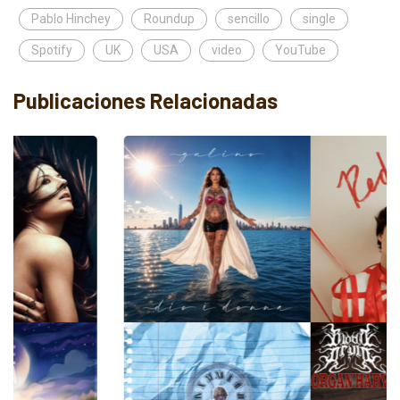
Pablo Hinchey
Roundup
sencillo
single
Spotify
UK
USA
video
YouTube
Publicaciones Relacionadas