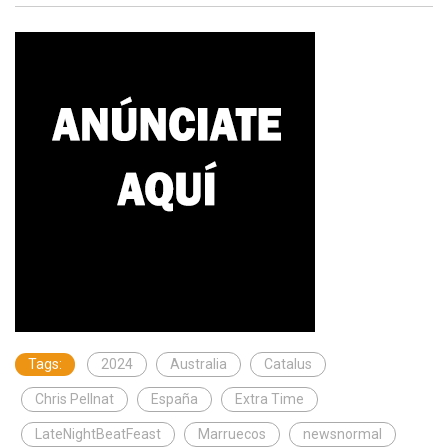
Tags:
2024
Australia
Catalus
Chris Pellnat
España
Extra Time
LateNightBeatFeast
Marruecos
newsnormal