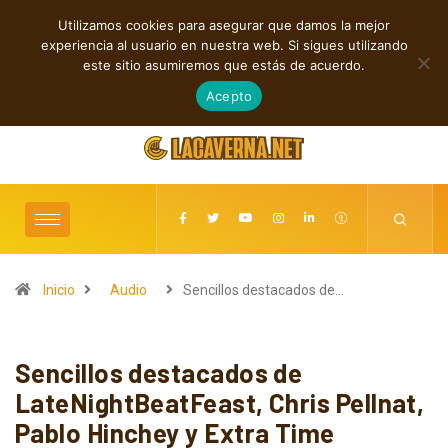
Utilizamos cookies para asegurar que damos la mejor
TENDENCIAS
experiencia al usuario en nuestra web. Si sigues utilizando
Rock, folk e indie: cuatro estrenos independientes por descubrir
este sitio asumiremos que estás de acuerdo.
agosto 7, 2026
Acepto
Inicio
Audio
Sencillos destacados de…
Sencillos destacados de
LateNightBeatFeast, Chris Pellnat,
Pablo Hinchey y Extra Time