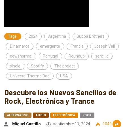
Tags:
2024
Argentina
Bubba Brothers
Dinamarca
emergente
Francia
Joseph Veil
newsnormal
Portugal
Roundup
sencillo
single
Spotify
The project
Universal Thermo Dad
USA
Descubre los Nuevos Sencillos de
Rock, Electrónica y Trance
ALTERNATIVO
AUDIO
ELECTRÓNICA
ROCK
Miguel Castillo
septiembre 17, 2024
1049