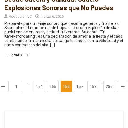
Explosiones Sonoras que No Puedes
Redaccion LC
marzo 6, 2025
Prepárate para un viaje sonoro que desafía géneros y fronteras!
Skandalhuset irrumpe desde Uppsala con una explosión de ska-
punk lleno de energía y actitud irreverente. Su debut, “En
Kärleksförklaring”, es una declaración de amor a la fiesta y el caos,
combinando la melancolía del tango finlandés con la velocidad y el
ritmo contagioso del ska. […]
LEER MÁS
…
…
1
154
155
156
157
158
286