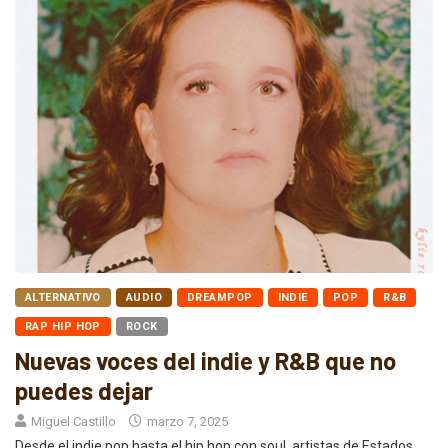
ALTERNATIVO
AUDIO
DREAMPOP
INDIE
POP
R&B
RAP HIP HOP
ROCK
Nuevas voces del indie y R&B que no
puedes dejar
Miguel Castillo
marzo 7, 2025
Desde el indie pop hasta el hip hop con soul, artistas de Estados