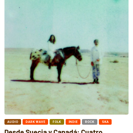
AUDIO
DARK WAVE
FOLK
INDIE
ROCK
SKA
Desde Suecia y Canadá: Cuatro