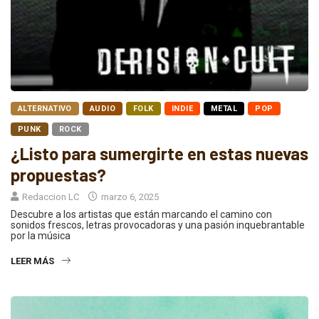
ALTERNATIVO
AUDIO
FOLK
INDIE
METAL
POP
PUNK
ROCK
¿Listo para sumergirte en estas nuevas
propuestas?
Redaccion LC
marzo 6, 2025
Descubre a los artistas que están marcando el camino con
sonidos frescos, letras provocadoras y una pasión inquebrantable
por la música
LEER MÁS