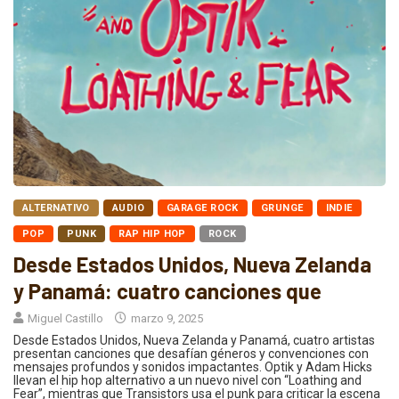
ALTERNATIVO
AUDIO
GARAGE ROCK
GRUNGE
INDIE
POP
PUNK
RAP HIP HOP
ROCK
Desde Estados Unidos, Nueva Zelanda
y Panamá: cuatro canciones que
Miguel Castillo
marzo 9, 2025
Desde Estados Unidos, Nueva Zelanda y Panamá, cuatro artistas
presentan canciones que desafían géneros y convenciones con
mensajes profundos y sonidos impactantes. Optik y Adam Hicks
llevan el hip hop alternativo a un nuevo nivel con “Loathing and
Fear”, mientras que Transistors usa el punk para criticar la escena