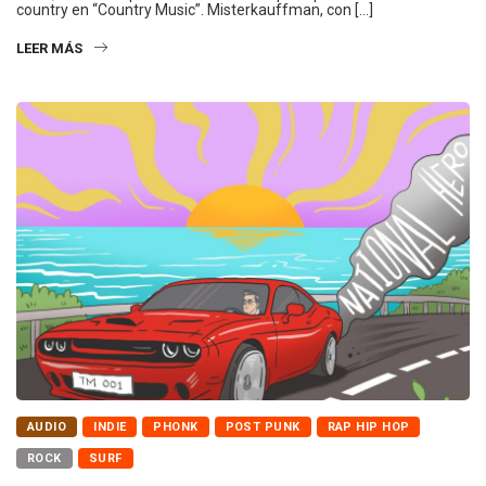
country en “Country Music”. Misterkauffman, con […]
LEER MÁS
AUDIO
INDIE
PHONK
POST PUNK
RAP HIP HOP
ROCK
SURF