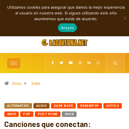
Utilizamos cookies para asegurar que damos la mejor experiencia
TENDENCIAS
al usuario en nuestra web. Si sigues utilizando este sitio
Shaven Primates: Un estallido de Hard Rock contra el control digital
asumiremos que estás de acuerdo.
agosto 7, 2026
Acepto
Inicio
Indie
ALTERNATIVO
AUDIO
DARK WAVE
DREAMPOP
GÓTICO
INDIE
POP
POST PUNK
ROCK
Canciones que conectan: