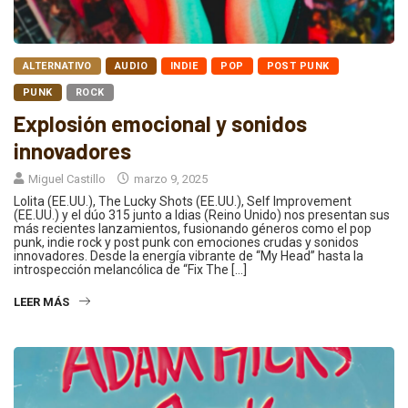
ALTERNATIVO
AUDIO
INDIE
POP
POST PUNK
PUNK
ROCK
Explosión emocional y sonidos
innovadores
Miguel Castillo
marzo 9, 2025
Lolita (EE.UU.), The Lucky Shots (EE.UU.), Self Improvement
(EE.UU.) y el dúo 315 junto a Idias (Reino Unido) nos presentan sus
más recientes lanzamientos, fusionando géneros como el pop
punk, indie rock y post punk con emociones crudas y sonidos
innovadores. Desde la energía vibrante de “My Head” hasta la
introspección melancólica de “Fix The […]
LEER MÁS