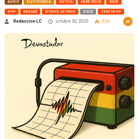
AUDIO
ELECTRÓNICA
GÓTICO
HARD ROCK
INDIE
POP
REGGAE
RITMOS LATINOS
ROCK
SYNTHPOP
Redaccion LC
octubre 30, 2025
526