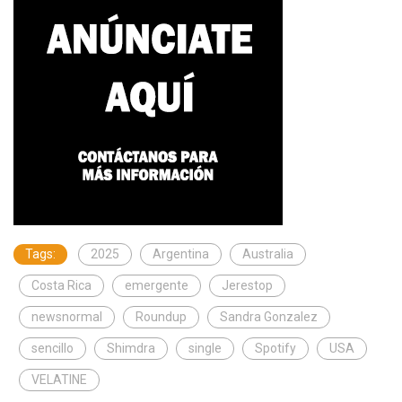
Tags:
2025
Argentina
Australia
Costa Rica
emergente
Jerestop
newsnormal
Roundup
Sandra Gonzalez
sencillo
Shimdra
single
Spotify
USA
VELATINE