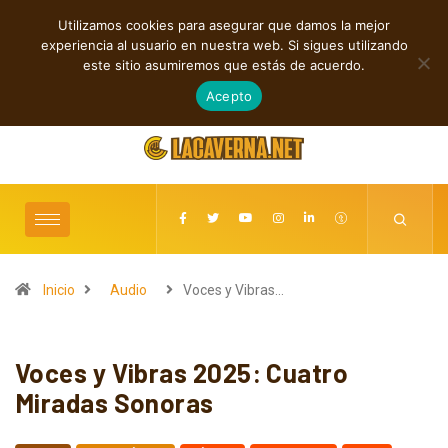
Utilizamos cookies para asegurar que damos la mejor
TENDENCIAS
experiencia al usuario en nuestra web. Si sigues utilizando
Rock, folk e indie: cuatro estrenos independientes por descubrir
este sitio asumiremos que estás de acuerdo.
agosto 7, 2026
Acepto
Inicio
Audio
Voces y Vibras…
Voces y Vibras 2025: Cuatro
Miradas Sonoras