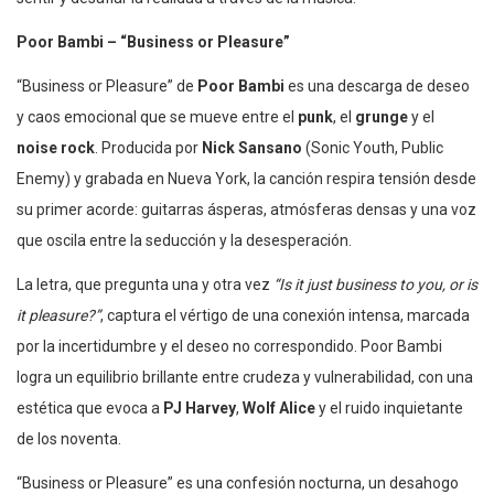
Poor Bambi – “Business or Pleasure”
“Business or Pleasure” de
Poor Bambi
es una descarga de deseo
y caos emocional que se mueve entre el
punk
, el
grunge
y el
noise rock
. Producida por
Nick Sansano
(Sonic Youth, Public
Enemy) y grabada en Nueva York, la canción respira tensión desde
su primer acorde: guitarras ásperas, atmósferas densas y una voz
que oscila entre la seducción y la desesperación.
La letra, que pregunta una y otra vez
“Is it just business to you, or is
it pleasure?”
, captura el vértigo de una conexión intensa, marcada
por la incertidumbre y el deseo no correspondido. Poor Bambi
logra un equilibrio brillante entre crudeza y vulnerabilidad, con una
estética que evoca a
PJ Harvey
,
Wolf Alice
y el ruido inquietante
de los noventa.
“Business or Pleasure” es una confesión nocturna, un desahogo