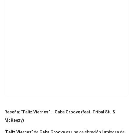
Reseña: “Feliz Viernes” – Gaba Groove (feat. Tribal Stu &
McKeezy)
“
Feliz Viernes
” de
Gaba Groove
es una celebración luminosa de