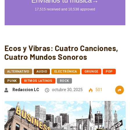
Ecos y Vibras: Cuatro Canciones,
Cuatro Mundos Sonoros
ALTERNATIVO
AUDIO
ELECTRÓNICA
GRUNGE
POP
PUNK
RITMOS LATINOS
ROCK
Redaccion LC
octubre 30, 2025
501