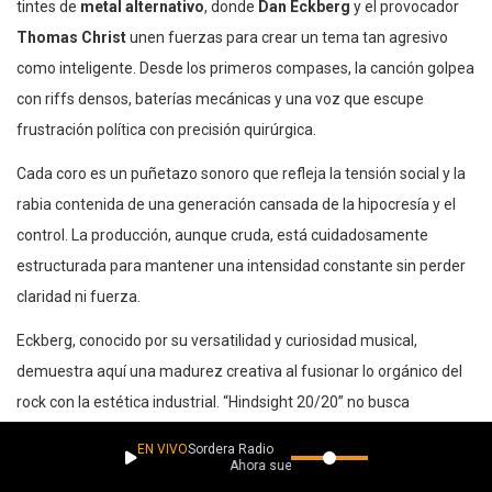
tintes de
metal alternativo
, donde
Dan Eckberg
y el provocador
Thomas Christ
unen fuerzas para crear un tema tan agresivo
como inteligente. Desde los primeros compases, la canción golpea
con riffs densos, baterías mecánicas y una voz que escupe
frustración política con precisión quirúrgica.
Cada coro es un puñetazo sonoro que refleja la tensión social y la
rabia contenida de una generación cansada de la hipocresía y el
control. La producción, aunque cruda, está cuidadosamente
estructurada para mantener una intensidad constante sin perder
claridad ni fuerza.
Eckberg, conocido por su versatilidad y curiosidad musical,
demuestra aquí una madurez creativa al fusionar lo orgánico del
rock con la estética industrial. “Hindsight 20/20” no busca
complacer, sino
despertar y confrontar
, convirtiéndose en una
EN VIVO
Sordera Radio
declaración sonora de resistencia y reflexión contemporánea.
Ahora suena