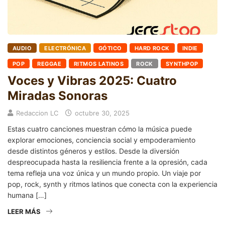
AUDIO
ELECTRÓNICA
GÓTICO
HARD ROCK
INDIE
POP
REGGAE
RITMOS LATINOS
ROCK
SYNTHPOP
Voces y Vibras 2025: Cuatro
Miradas Sonoras
Redaccion LC
octubre 30, 2025
Estas cuatro canciones muestran cómo la música puede
explorar emociones, conciencia social y empoderamiento
desde distintos géneros y estilos. Desde la diversión
despreocupada hasta la resiliencia frente a la opresión, cada
tema refleja una voz única y un mundo propio. Un viaje por
pop, rock, synth y ritmos latinos que conecta con la experiencia
humana […]
LEER MÁS