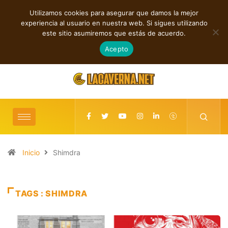
Utilizamos cookies para asegurar que damos la mejor
TENDENCIAS
experiencia al usuario en nuestra web. Si sigues utilizando
ónica, post rock y punk
Rock, folk e indie: cuatro estrenos independi
este sitio asumiremos que estás de acuerdo.
descubrir
agosto 7, 2026
Acepto
Inicio
Shimdra
TAGS : SHIMDRA