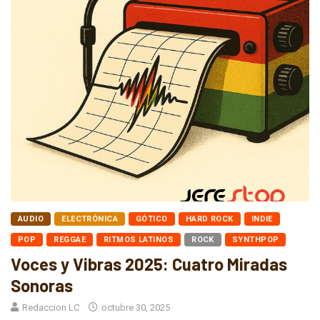
AUDIO
ELECTRÓNICA
GÓTICO
HARD ROCK
INDIE
POP
REGGAE
RITMOS LATINOS
ROCK
SYNTHPOP
Voces y Vibras 2025: Cuatro Miradas
Sonoras
Redaccion LC
octubre 30, 2025