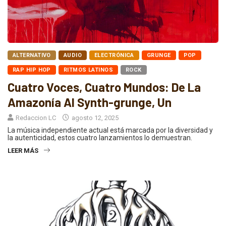
ALTERNATIVO
AUDIO
ELECTRÓNICA
GRUNGE
POP
RAP HIP HOP
RITMOS LATINOS
ROCK
Cuatro Voces, Cuatro Mundos: De La
Amazonía Al Synth-grunge, Un
Redaccion LC
agosto 12, 2025
La música independiente actual está marcada por la diversidad y
la autenticidad, estos cuatro lanzamientos lo demuestran.
LEER MÁS