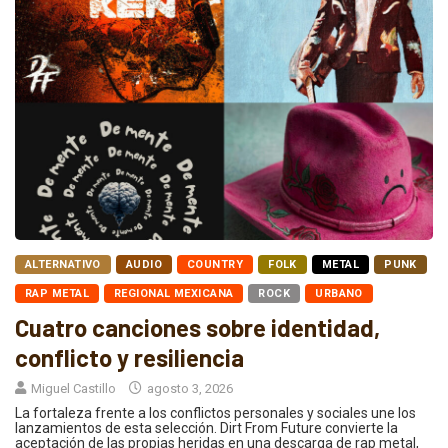
ALTERNATIVO
AUDIO
COUNTRY
FOLK
METAL
PUNK
RAP METAL
REGIONAL MEXICANA
ROCK
URBANO
Cuatro canciones sobre identidad,
conflicto y resiliencia
Miguel Castillo
agosto 3, 2026
La fortaleza frente a los conflictos personales y sociales une los
lanzamientos de esta selección. Dirt From Future convierte la
aceptación de las propias heridas en una descarga de rap metal,