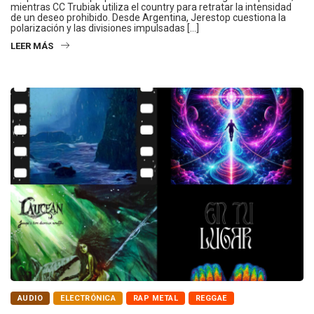
mientras CC Trubiak utiliza el country para retratar la intensidad
de un deseo prohibido. Desde Argentina, Jerestop cuestiona la
polarización y las divisiones impulsadas […]
LEER MÁS
AUDIO
ELECTRÓNICA
RAP METAL
REGGAE