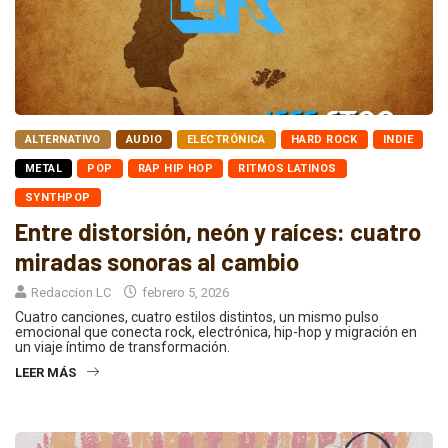
ALTERNATIVO
AUDIO
ELECTRÓNICA
HARD ROCK
INDIE
METAL
POP
RAP HIP HOP
RITMOS LATINOS
SYNTHPOP
Entre distorsión, neón y raíces: cuatro
miradas sonoras al cambio
Redaccion LC
febrero 5, 2026
Cuatro canciones, cuatro estilos distintos, un mismo pulso
emocional que conecta rock, electrónica, hip-hop y migración en
un viaje íntimo de transformación.
LEER MÁS