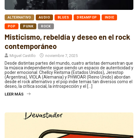
ALTERNATIVO
AUDIO
BLUES
DREAMPOP
INDIE
POP
PUNK
ROCK
Misticismo, rebeldía y deseo en el rock
contemporáneo
Miguel Castillo
noviembre 7, 2025
Desde distintas partes del mundo, cuatro artistas demuestran que
la música independiente sigue siendo un espacio de autenticidad y
poder emocional. Chellcy Reitsma (Estados Unidos), Jerestop
(Argentina), VIOLA (Alemania) y PHWOAR (Reino Unido) abordan
desde el rock alternativo y el pop indie temas tan diversos como el
deseo, la crítica social, la introspección y el […]
LEER MÁS