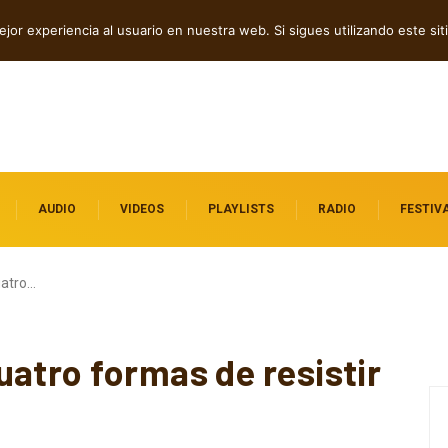
dependientes por descubrir
jor experiencia al usuario en nuestra web. Si sigues utilizando este s
AUDIO
VIDEOS
PLAYLISTS
RADIO
FESTIV
uatro…
uatro formas de resistir