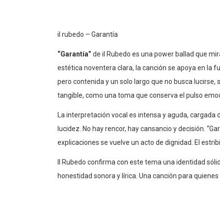
il rubedo – Garantía
“Garantía”
de il Rubedo es una power ballad que mira
estética noventera clara, la canción se apoya en la f
pero contenida y un solo largo que no busca lucirse,
tangible, como una toma que conserva el pulso emoci
La interpretación vocal es intensa y aguda, cargada 
lucidez. No hay rencor, hay cansancio y decisión. “G
explicaciones se vuelve un acto de dignidad. El estri
Il Rubedo confirma con este tema una identidad sólid
honestidad sonora y lírica. Una canción para quiene