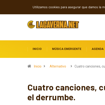
Rock, folk e indie: cuatro estrenos in
TENDENCIAS
Utilizamos cookies para asegurar que damos la me
INICIO
MÚSICA EMERGENTE
AGENDA
Inicio
Alternativo
Cuatro canciones, c
Cuatro canciones, c
el derrumbe.