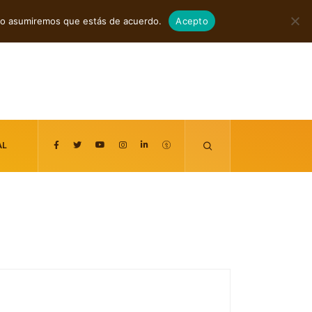
agosto 7, 2026
itio asumiremos que estás de acuerdo.
Acepto
AL