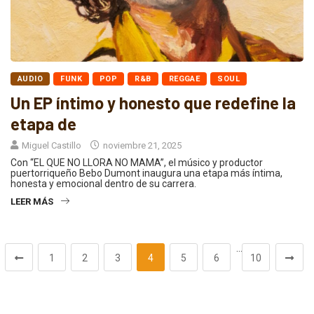
AUDIO
FUNK
POP
R&B
REGGAE
SOUL
Un EP íntimo y honesto que redefine la
etapa de
Miguel Castillo
noviembre 21, 2025
Con “EL QUE NO LLORA NO MAMA”, el músico y productor
puertorriqueño Bebo Dumont inaugura una etapa más íntima,
honesta y emocional dentro de su carrera.
LEER MÁS
…
1
2
3
4
5
6
10