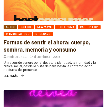
AUDIO
GÓTICO
NEW WAVE
POST PUNK
RAP HIP HOP
RITMOS LATINOS
SHOEGAZE
Formas de sentir el ahora: cuerpo,
sombra, memoria y consumo
Redaccion LC
diciembre 31, 2025
Un recorrido sonoro por el deseo, la identidad, la intimidad y la
crítica social, desde la pista de baile hasta la contemplación
nocturna del presente.
LEER MÁS