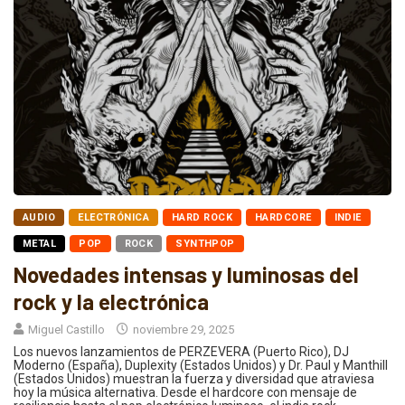
AUDIO
ELECTRÓNICA
HARD ROCK
HARDCORE
INDIE
METAL
POP
ROCK
SYNTHPOP
Novedades intensas y luminosas del
rock y la electrónica
Miguel Castillo
noviembre 29, 2025
Los nuevos lanzamientos de PERZEVERA (Puerto Rico), DJ
Moderno (España), Duplexity (Estados Unidos) y Dr. Paul y Manthill
(Estados Unidos) muestran la fuerza y diversidad que atraviesa
hoy la música alternativa. Desde el hardcore con mensaje de