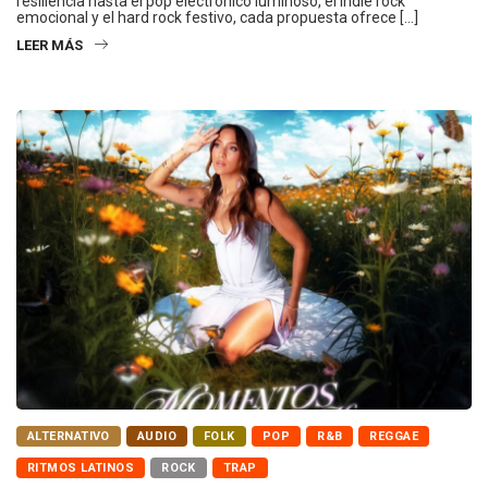
resiliencia hasta el pop electrónico luminoso, el indie rock
emocional y el hard rock festivo, cada propuesta ofrece […]
LEER MÁS
ALTERNATIVO
AUDIO
FOLK
POP
R&B
REGGAE
RITMOS LATINOS
ROCK
TRAP