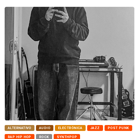
ALTERNATIVO
AUDIO
ELECTRÓNICA
JAZZ
POST PUNK
RAP HIP HOP
ROCK
SYNTHPOP