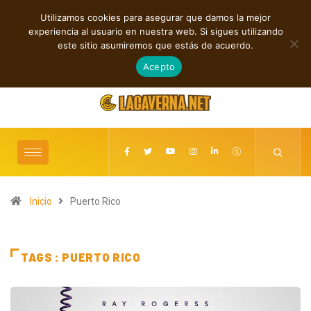
Utilizamos cookies para asegurar que damos la mejor
TENDENCIAS
experiencia al usuario en nuestra web. Si sigues utilizando
Baldy Crawler cuestiona el odio y la guerra en “Hatred?”
este sitio asumiremos que estás de acuerdo.
agosto 9, 2026
Acepto
Inicio
Puerto Rico
TAGS : PUERTO RICO