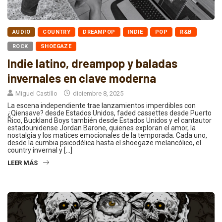
AUDIO
COUNTRY
DREAMPOP
INDIE
POP
R&B
ROCK
SHOEGAZE
Indie latino, dreampop y baladas
invernales en clave moderna
Miguel Castillo
diciembre 8, 2025
La escena independiente trae lanzamientos imperdibles con
¿Qiensave? desde Estados Unidos, faded cassettes desde Puerto
Rico, Buckland Boys también desde Estados Unidos y el cantautor
estadounidense Jordan Barone, quienes exploran el amor, la
nostalgia y los matices emocionales de la temporada. Cada uno,
desde la cumbia psicodélica hasta el shoegaze melancólico, el
country invernal y […]
LEER MÁS