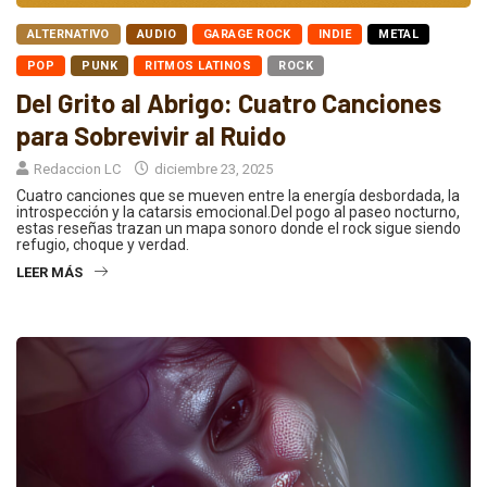
ALTERNATIVO
AUDIO
GARAGE ROCK
INDIE
METAL
POP
PUNK
RITMOS LATINOS
ROCK
Del Grito al Abrigo: Cuatro Canciones
para Sobrevivir al Ruido
Redaccion LC
diciembre 23, 2025
Cuatro canciones que se mueven entre la energía desbordada, la
introspección y la catarsis emocional.Del pogo al paseo nocturno,
estas reseñas trazan un mapa sonoro donde el rock sigue siendo
refugio, choque y verdad.
LEER MÁS