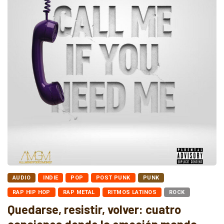
AUDIO
INDIE
POP
POST PUNK
PUNK
RAP HIP HOP
RAP METAL
RITMOS LATINOS
ROCK
Quedarse, resistir, volver: cuatro