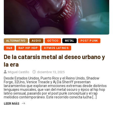
ALTERNATIVO
AUDIO
GÓTICO
METAL
POST PUNK
R&B
RAP HIP HOP
RITMOS LATINOS
De la catarsis metal al deseo urbano y
la era
Miguel Castillo
diciembre 13, 2025
Desde Estados Unidos, Puerto Rico y el Reino Unido, Shadow
Forge, 32Uno, Venice Treacle y Aj Da Sheriff presentan
lanzamientos que exploran emociones extremas desde distintos
lenguajes musicales, que van del metal oscuro y épico al hip hop
latino sensual, pasando por el post punk conceptual y el rap
melódico contemporáneo. Este recorrido conecta lucha […]
LEER MÁS