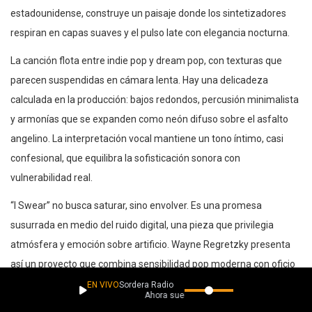
estadounidense, construye un paisaje donde los sintetizadores
respiran en capas suaves y el pulso late con elegancia nocturna.
La canción flota entre indie pop y dream pop, con texturas que
parecen suspendidas en cámara lenta. Hay una delicadeza
calculada en la producción: bajos redondos, percusión minimalista
y armonías que se expanden como neón difuso sobre el asfalto
angelino. La interpretación vocal mantiene un tono íntimo, casi
confesional, que equilibra la sofisticación sonora con
vulnerabilidad real.
“I Swear” no busca saturar, sino envolver. Es una promesa
susurrada en medio del ruido digital, una pieza que privilegia
atmósfera y emoción sobre artificio. Wayne Regretzky presenta
así un proyecto que combina sensibilidad pop moderna con oficio
de productor experimentado, dejando claro que este nuevo
EN VIVO
Sordera Radio
Ahora suena
capítulo viene con visión propia y ambición elegante.