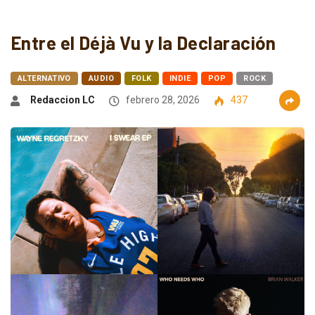
Entre el Déjà Vu y la Declaración
ALTERNATIVO
AUDIO
FOLK
INDIE
POP
ROCK
Redaccion LC
febrero 28, 2026
437