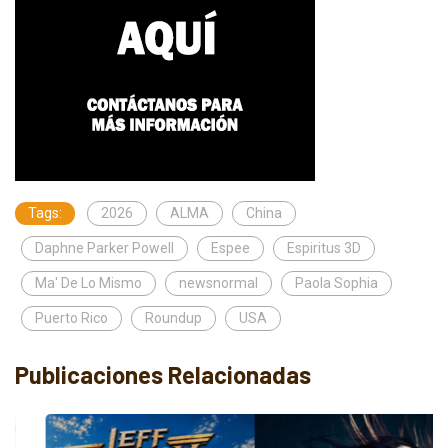
Tags:
2026
ALMA
China
Daphne Parker Powell
Espee
Espiritus 3D
Ma' De Lo Mismo
newsnormal
Paola Sophia
Puerto Rico
Roundup
USA
Publicaciones Relacionadas