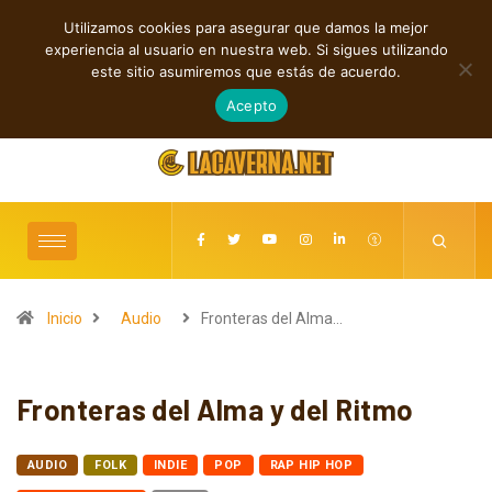
Utilizamos cookies para asegurar que damos la mejor
TENDENCIAS
experiencia al usuario en nuestra web. Si sigues utilizando
Cuatro lanzamientos independientes entre introspección y fuerza
este sitio asumiremos que estás de acuerdo.
agosto 6, 2026
Acepto
Inicio
Audio
Fronteras del Alma…
Fronteras del Alma y del Ritmo
AUDIO
FOLK
INDIE
POP
RAP HIP HOP