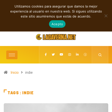
Utilizamos cookies para asegurar que damos la mejor
TENDENCIAS
experiencia al usuario en nuestra web. Si sigues utilizando
Rock, folk e indie: cuatro estrenos independientes por descubrir
este sitio asumiremos que estás de acuerdo.
agosto 7, 2026
Acepto
Inicio
indie
TAGS : INDIE