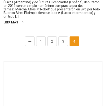
Discos (Argentina) y de Futuras Licenciadas (España), debutaron
en 2019 con un simple homónimo compuesto por dos
temas: ‘Marcha Atrás‘ y ‘Robot‘ que presentaron en vivo por todo
Buenos Aires El simple tiene un lado A (Luces intermitentes) y
un lado […]
LEER MÁS
1
2
3
4