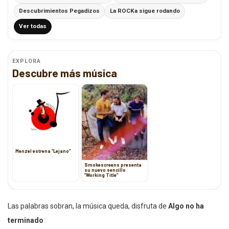
Descubrimientos Pegadizos
La ROCKa sigue rodando
Ver todas
EXPLORA
Descubre más música
Menzel estrena “Lejano”
Smokescreens presenta
su nuevo sencillo
”Working Title”
Las palabras sobran, la música queda, disfruta de
Algo no ha
terminado
: