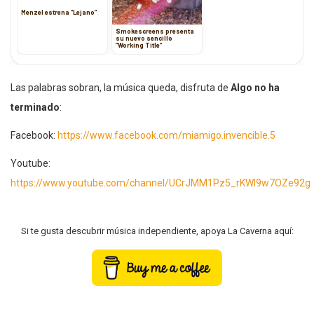
Menzel estrena “Lejano”
Smokescreens presenta
su nuevo sencillo
”Working Title”
Las palabras sobran, la música queda, disfruta de
Algo no ha
terminado
:
Facebook:
https://www.facebook.com/miamigo.invencible.5
Youtube:
https://www.youtube.com/channel/UCrJMM1Pz5_rKWI9w7OZe92g
Si te gusta descubrir música independiente, apoya La Caverna aquí: