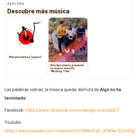
EXPLORA
Descubre más música
Menzel estrena “Lejano”
Smokescreens presenta
su nuevo sencillo
”Working Title”
Las palabras sobran, la música queda, disfruta de
Algo no ha
terminado
:
Facebook:
https://www.facebook.com/miamigo.invencible.5
Youtube:
https://www.youtube.com/channel/UCrJMM1Pz5_rKWI9w7OZe92g