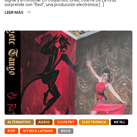
sorprende con “Red”, una producción electrónica […]
LEER MÁS
ALTERNATIVO
AUDIO
COUNTRY
ELECTRÓNICA
METAL
POP
RITMOS LATINOS
ROCK