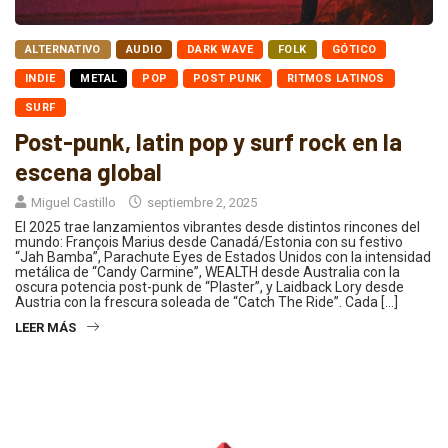
ALTERNATIVO
AUDIO
DARK WAVE
FOLK
GÓTICO
INDIE
METAL
POP
POST PUNK
RITMOS LATINOS
SURF
Post-punk, latin pop y surf rock en la
escena global
Miguel Castillo
septiembre 2, 2025
El 2025 trae lanzamientos vibrantes desde distintos rincones del
mundo: François Marius desde Canadá/Estonia con su festivo
“Jah Bamba”, Parachute Eyes de Estados Unidos con la intensidad
metálica de “Candy Carmine”, WEALTH desde Australia con la
oscura potencia post-punk de “Plaster”, y Laidback Lory desde
Austria con la frescura soleada de “Catch The Ride”. Cada […]
LEER MÁS