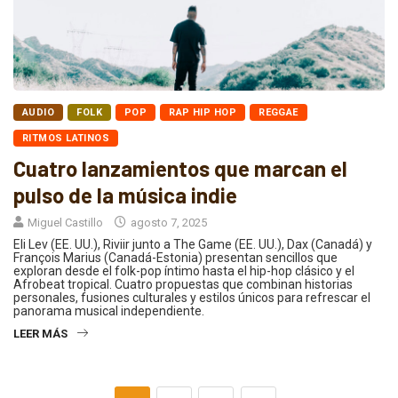
AUDIO
FOLK
POP
RAP HIP HOP
REGGAE
RITMOS LATINOS
Cuatro lanzamientos que marcan el
pulso de la música indie
Miguel Castillo
agosto 7, 2025
Eli Lev (EE. UU.), Riviir junto a The Game (EE. UU.), Dax (Canadá) y
François Marius (Canadá-Estonia) presentan sencillos que
exploran desde el folk-pop íntimo hasta el hip-hop clásico y el
Afrobeat tropical. Cuatro propuestas que combinan historias
personales, fusiones culturales y estilos únicos para refrescar el
panorama musical independiente.
LEER MÁS