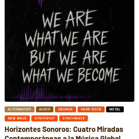
ALTERNATIVO
AUDIO
GRUNGE
HARD ROCK
METAL
NEW WAVE
SYNTHPOP
SYNTHWAVE
Horizontes Sonoros: Cuatro Miradas
Contemporáneas a la Música Global