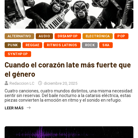
ALTERNATIVO
AUDIO
DREAMPOP
ELECTRÓNICA
POP
PUNK
REGGAE
RITMOS LATINOS
ROCK
SKA
SYNTHPOP
Cuando el corazón late más fuerte que
el género
Redaccion LC
diciembre 20, 2025
Cuatro canciones, cuatro mundos distintos, una misma necesidad:
sentir sin reservas. Del baile nocturno a la catarsis eléctrica, estas
piezas convierten la emoción en ritmo y el sonido en refugio.
LEER MÁS