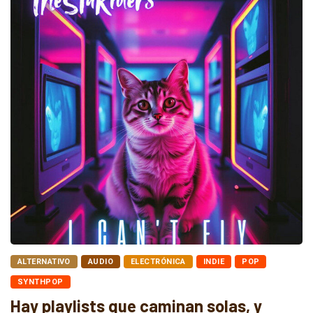
ALTERNATIVO
AUDIO
ELECTRÓNICA
INDIE
POP
SYNTHPOP
Hay playlists que caminan solas, y