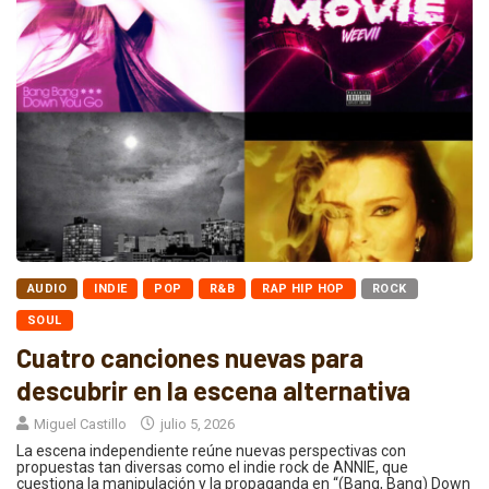
AUDIO
INDIE
POP
R&B
RAP HIP HOP
ROCK
SOUL
Cuatro canciones nuevas para
descubrir en la escena alternativa
Miguel Castillo
julio 5, 2026
La escena independiente reúne nuevas perspectivas con
propuestas tan diversas como el indie rock de ANNIE, que
cuestiona la manipulación y la propaganda en “(Bang, Bang) Down