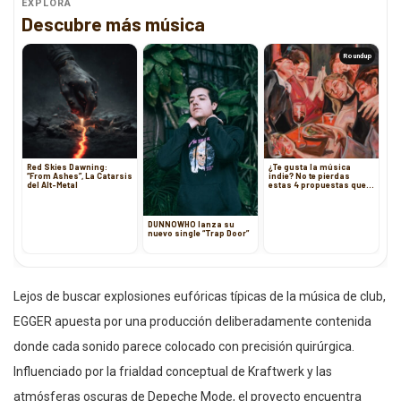
EXPLORA
Descubre más música
Roundup
Red Skies Dawning:
¿Te gusta la música
“From Ashes”, La Catarsis
indie? No te pierdas
del Alt-Metal
estas 4 propuestas que
te traemos hoy
DUNNOWHO lanza su
nuevo single “Trap Door”
Lejos de buscar explosiones eufóricas típicas de la música de club,
EGGER apuesta por una producción deliberadamente contenida
donde cada sonido parece colocado con precisión quirúrgica.
Influenciado por la frialdad conceptual de Kraftwerk y las
atmósferas oscuras de Depeche Mode, el proyecto encuentra