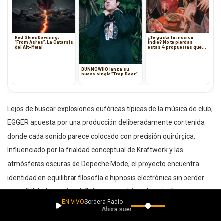
Red Skies Dawning:
¿Te gusta la música
“From Ashes”, La Catarsis
indie? No te pierdas
del Alt-Metal
estas 4 propuestas que
te traemos hoy
DUNNOWHO lanza su
nuevo single “Trap Door”
Lejos de buscar explosiones eufóricas típicas de la música de club,
EGGER apuesta por una producción deliberadamente contenida
donde cada sonido parece colocado con precisión quirúrgica.
Influenciado por la frialdad conceptual de Kraftwerk y las
atmósferas oscuras de Depeche Mode, el proyecto encuentra
identidad en equilibrar filosofía e hipnosis electrónica sin perder
accesibilidad emocional. “Life – no goal, just direction” resume
EN VIVO
Sordera Radio
gran parte de la propuesta: aceptar movimiento e incertidumbre
Ahora suena
sin necesidad de respuestas definitivas.