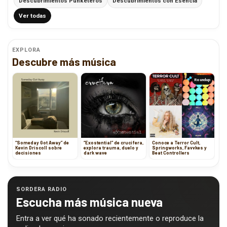
Descubrimientos Punketeros
Descubrimientos con Esencia
Ver todas
EXPLORA
Descubre más música
Roundup
“Someday Got Away” de
“Exostential” de crucifera,
Conoce a Terror Cult,
Kevin Driscoll sobre
explora trauma, duelo y
Springworks, Favvkes y
decisiones
dark wave
Beat Controllers
SORDERA RADIO
Escucha más música nueva
Entra a ver qué ha sonado recientemente o reproduce la