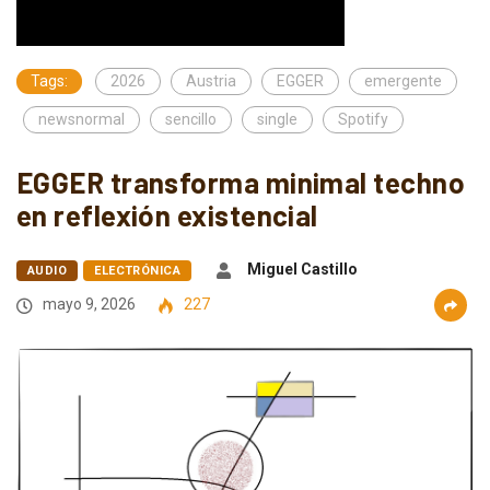
Tags:
2026
Austria
EGGER
emergente
newsnormal
sencillo
single
Spotify
EGGER transforma minimal techno
en reflexión existencial
Miguel Castillo
AUDIO
ELECTRÓNICA
mayo 9, 2026
227