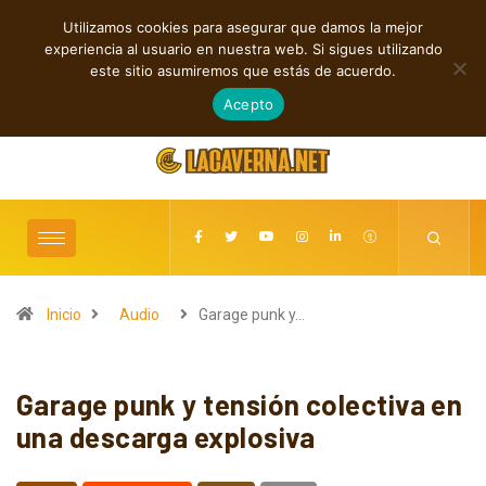
Utilizamos cookies para asegurar que damos la mejor
TENDENCIAS
experiencia al usuario en nuestra web. Si sigues utilizando
Rock, folk e indie: cuatro estrenos independientes por descubrir
este sitio asumiremos que estás de acuerdo.
agosto 7, 2026
Acepto
Inicio
Audio
Garage punk y…
Garage punk y tensión colectiva en
una descarga explosiva