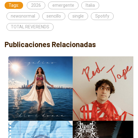
Tags:
2026
emergente
Italia
newsnormal
sencillo
single
Spotify
TOTAL REVERENDS
Publicaciones Relacionadas