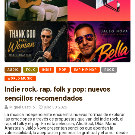
AUDIO
FOLK
INDIE
POP
RAP HIP HOP
ROCK
WORLD MUSIC
Indie rock, rap, folk y pop: nuevos
sencillos recomendados
Miguel Castillo
julio 30, 2026
La música independiente encuentra nuevas formas de explorar
las emociones a través de propuestas que van del indie rock, el
rap, el folk y el pop. En esta selección, AleJSoul, Olda, Mario
Anastasi y Jaléo Nova presentan sencillos que abordan la
vulnerabilidad, la aceptación personal, la gratitud y el amor desde