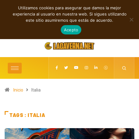
Utilizamos cookies para asegurar que damos la mejor
TENDENCIAS
experiencia al usuario en nuestra web. Si sigues utilizando
Rock, folk e indie: cuatro estrenos independientes por descubrir
este sitio asumiremos que estás de acuerdo.
agosto 7, 2026
Acepto
Inicio
Italia
TAGS : ITALIA