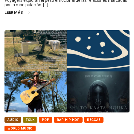
Voyagers exploran el peso emocional de las relaciones marcadas
por la manipulación. […]
LEER MÁS
AUDIO
FOLK
POP
RAP HIP HOP
REGGAE
WORLD MUSIC