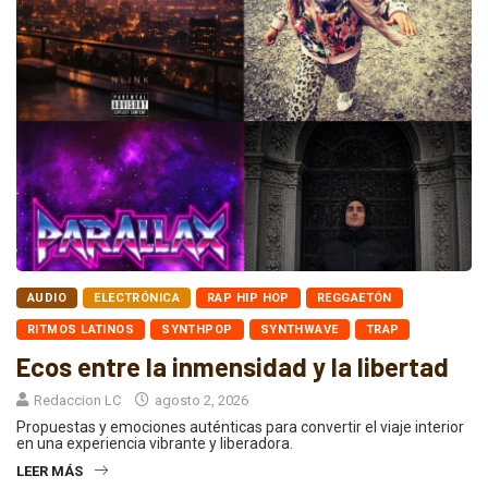
AUDIO
ELECTRÓNICA
RAP HIP HOP
REGGAETÓN
RITMOS LATINOS
SYNTHPOP
SYNTHWAVE
TRAP
Ecos entre la inmensidad y la libertad
Redaccion LC
agosto 2, 2026
Propuestas y emociones auténticas para convertir el viaje interior
en una experiencia vibrante y liberadora.
LEER MÁS