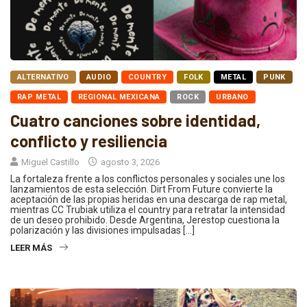
ALTERNATIVO
AUDIO
COUNTRY
FOLK
METAL
PUNK
RAP METAL
REGIONAL MEXICANA
ROCK
URBANO
Cuatro canciones sobre identidad,
conflicto y resiliencia
Miguel Castillo
agosto 3, 2026
La fortaleza frente a los conflictos personales y sociales une los
lanzamientos de esta selección. Dirt From Future convierte la
aceptación de las propias heridas en una descarga de rap metal,
mientras CC Trubiak utiliza el country para retratar la intensidad
de un deseo prohibido. Desde Argentina, Jerestop cuestiona la
polarización y las divisiones impulsadas […]
LEER MÁS