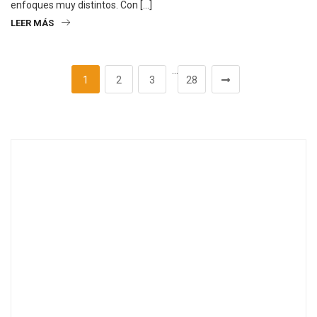
enfoques muy distintos. Con […]
LEER MÁS
…
1
2
3
28