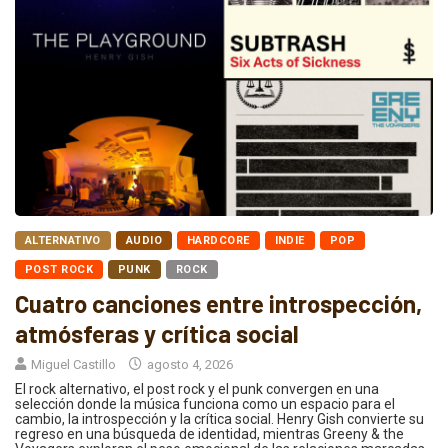
ALTERNATIVO
AUDIO
HARDCORE
INDIE
POP
POST ROCK
PUNK
ROCK
Cuatro canciones entre introspección,
atmósferas y crítica social
Miguel Castillo
agosto 4, 2026
El rock alternativo, el post rock y el punk convergen en una
selección donde la música funciona como un espacio para el
cambio, la introspección y la crítica social. Henry Gish convierte su
regreso en una búsqueda de identidad, mientras Greeny & the