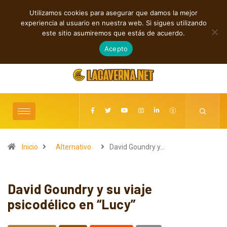
Utilizamos cookies para asegurar que damos la mejor
TENDENCIAS
experiencia al usuario en nuestra web. Si sigues utilizando
Shaven Primates: Un estallido de Hard Rock contra el control digital
este sitio asumiremos que estás de acuerdo.
agosto 8, 2026
Acepto
Inicio
Alternativo
David Goundry y…
David Goundry y su viaje
psicodélico en “Lucy”