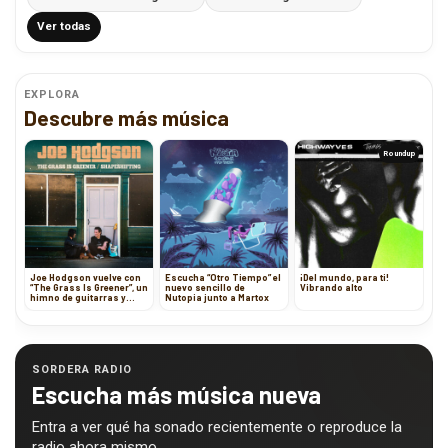
Ver todas
EXPLORA
Descubre más música
Roundup
Joe Hodgson vuelve con
Escucha “Otro Tiempo” el
¡Del mundo, para ti!
“The Grass Is Greener”, un
nuevo sencillo de
Vibrando alto
himno de guitarras y
Nutopia junto a Martox
emociones
SORDERA RADIO
Escucha más música nueva
Entra a ver qué ha sonado recientemente o reproduce la
radio ahora mismo.