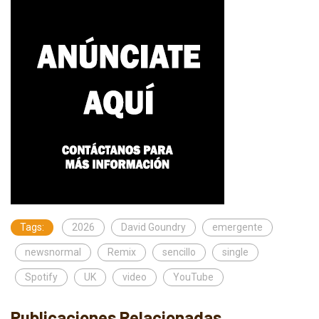
Tags:
2026
David Goundry
emergente
newsnormal
Remix
sencillo
single
Spotify
UK
video
YouTube
Publicaciones Relacionadas