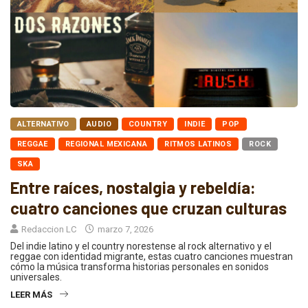
ALTERNATIVO
AUDIO
COUNTRY
INDIE
POP
REGGAE
REGIONAL MEXICANA
RITMOS LATINOS
ROCK
SKA
Entre raíces, nostalgia y rebeldía:
cuatro canciones que cruzan culturas
Redaccion LC
marzo 7, 2026
Del indie latino y el country norestense al rock alternativo y el
reggae con identidad migrante, estas cuatro canciones muestran
cómo la música transforma historias personales en sonidos
universales.
LEER MÁS