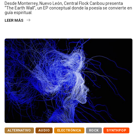
Desde Monterrey, Nuevo León, Central Flock Caribou presenta
“The Earth Wall”, un EP conceptual donde la poesía se convierte en
guía espiritual.
LEER MÁS
ALTERNATIVO
AUDIO
ELECTRÓNICA
ROCK
SYNTHPOP