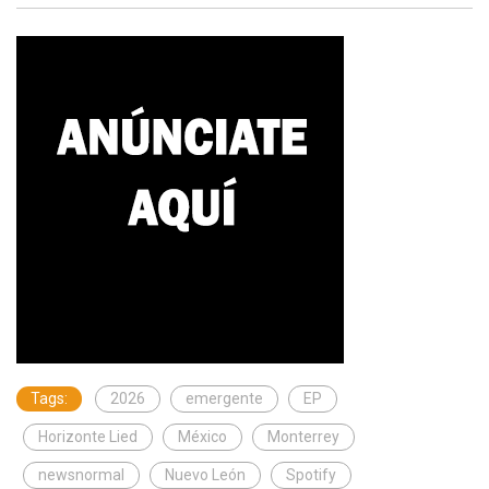
Tags:
2026
emergente
EP
Horizonte Lied
México
Monterrey
newsnormal
Nuevo León
Spotify