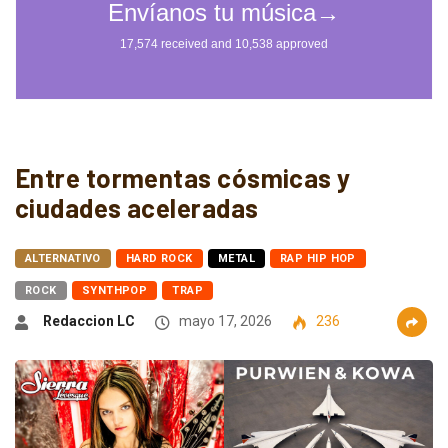
Entre tormentas cósmicas y
ciudades aceleradas
ALTERNATIVO
HARD ROCK
METAL
RAP HIP HOP
ROCK
SYNTHPOP
TRAP
Redaccion LC
mayo 17, 2026
236