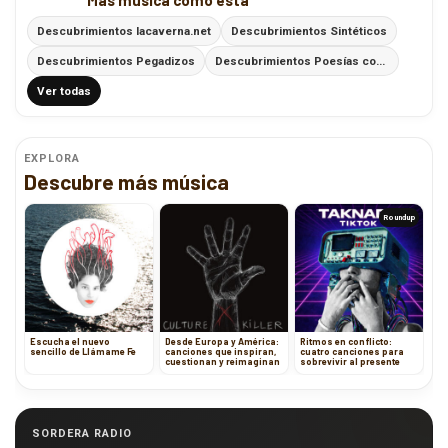
Más música como esta
Descubrimientos lacaverna.net
Descubrimientos Sintéticos
Descubrimientos Pegadizos
Descubrimientos Poesías con Ritmo
Ver todas
EXPLORA
Descubre más música
Roundup
Escucha el nuevo
Desde Europa y América:
Ritmos en conflicto:
sencillo de Llámame Fe
canciones que inspiran,
cuatro canciones para
cuestionan y reimaginan
sobrevivir al presente
SORDERA RADIO