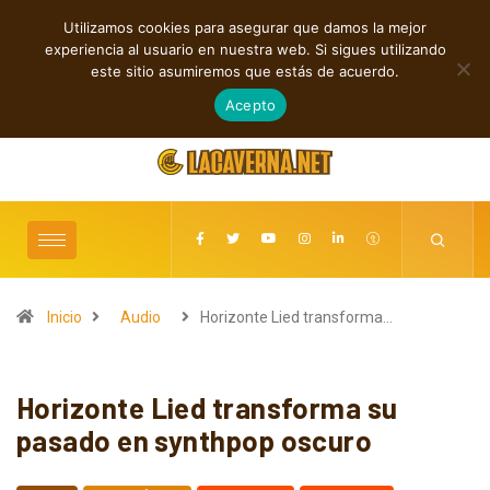
Utilizamos cookies para asegurar que damos la mejor
TENDENCIAS
experiencia al usuario en nuestra web. Si sigues utilizando
Rock, folk e indie: cuatro estrenos independientes por descubrir
este sitio asumiremos que estás de acuerdo.
agosto 7, 2026
Acepto
Inicio
Audio
Horizonte Lied transforma…
Horizonte Lied transforma su
pasado en synthpop oscuro