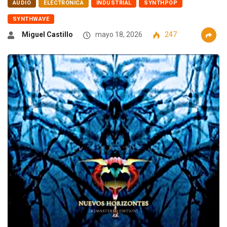
AUDIO
ELECTRÓNICA
INDUSTRIAL
SYNTHPOP
SYNTHWAVE
Miguel Castillo
mayo 18, 2026
247