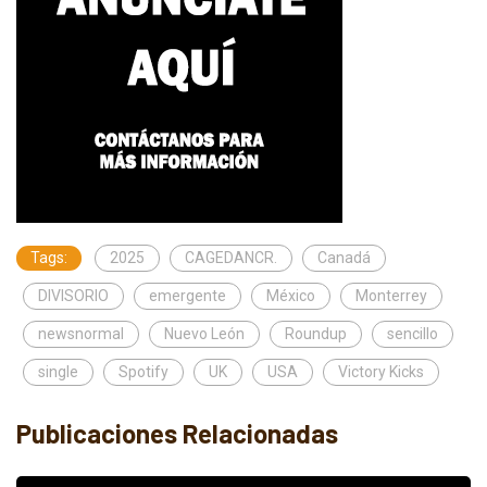
Tags:
2025
CAGEDANCR.
Canadá
DIVISORIO
emergente
México
Monterrey
newsnormal
Nuevo León
Roundup
sencillo
single
Spotify
UK
USA
Victory Kicks
Publicaciones Relacionadas