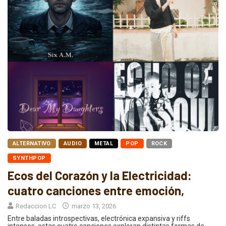
ALTERNATIVO
AUDIO
METAL
POP
ROCK
SYNTHPOP
Ecos del Corazón y la Electricidad:
cuatro canciones entre emoción,
Redaccion LC
marzo 13, 2026
Entre baladas introspectivas, electrónica expansiva y riffs
intensos, estas cuatro canciones exploran distintas formas de