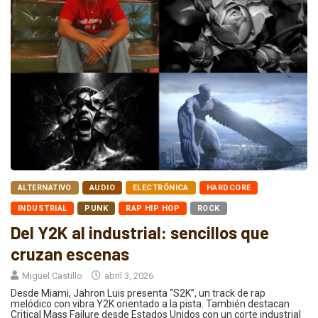
ALTERNATIVO
AUDIO
ELECTRÓNICA
HARDCORE
INDUSTRIAL
PUNK
RAP HIP HOP
ROCK
Del Y2K al industrial: sencillos que
cruzan escenas
Miguel Castillo
abril 3, 2026
Desde Miami, Jahron Luis presenta “S2K”, un track de rap
melódico con vibra Y2K orientado a la pista. También destacan
Critical Mass Failure desde Estados Unidos con un corte industrial