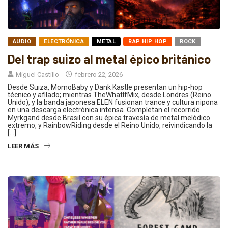
AUDIO
ELECTRÓNICA
METAL
RAP HIP HOP
ROCK
Del trap suizo al metal épico británico
Miguel Castillo
febrero 22, 2026
Desde Suiza, MomoBaby y Dank Kastle presentan un hip-hop
técnico y afilado; mientras TheWhatIfMix, desde Londres (Reino
Unido), y la banda japonesa ELEN fusionan trance y cultura nipona
en una descarga electrónica intensa. Completan el recorrido
Myrkgand desde Brasil con su épica travesía de metal melódico
extremo, y RainbowRiding desde el Reino Unido, reivindicando la
[…]
LEER MÁS