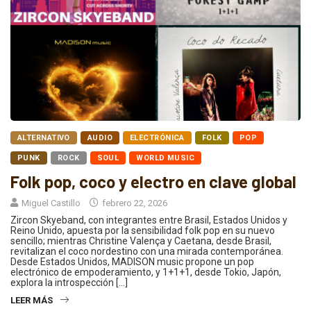
ALTERNATIVO
AUDIO
ELECTRÓNICA
FOLK
POP
PUNK
ROCK
SOUL
WORLD MUSIC
Folk pop, coco y electro en clave global
Miguel Castillo
febrero 22, 2026
Zircon Skyeband, con integrantes entre Brasil, Estados Unidos y
Reino Unido, apuesta por la sensibilidad folk pop en su nuevo
sencillo; mientras Christine Valença y Caetana, desde Brasil,
revitalizan el coco nordestino con una mirada contemporánea.
Desde Estados Unidos, MADISON music propone un pop
electrónico de empoderamiento, y 1+1+1, desde Tokio, Japón,
explora la introspección […]
LEER MÁS