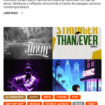
amor, distancia y reflexión emocional a través de paisajes sonoros
contemporáneos.
LEER MÁS
ALTERNATIVO
AUDIO
INDIE
PHONK
POP
RAP HIP HOP
REGGAE
RITMOS LATINOS
ROCK
TRAP