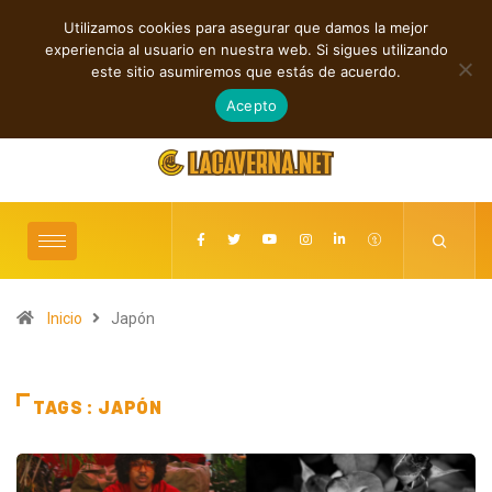
Utilizamos cookies para asegurar que damos la mejor
TENDENCIAS
experiencia al usuario en nuestra web. Si sigues utilizando
Shaven Primates: Un estallido de Hard Rock contra el control digital
este sitio asumiremos que estás de acuerdo.
agosto 7, 2026
Acepto
Inicio
Japón
TAGS : JAPÓN