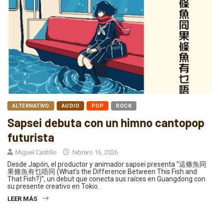
ALTERNATIVO
AUDIO
POP
ROCK
Sapsei debuta con un himno cantopop
futurista
Miguel Castillo
febrero 16, 2026
Desde Japón, el productor y animador sapsei presenta “這條魚同
果條魚有乜唔同 (What’s the Difference Between This Fish and
That Fish?)”, un debut que conecta sus raíces en Guangdong con
su presente creativo en Tokio.
LEER MÁS