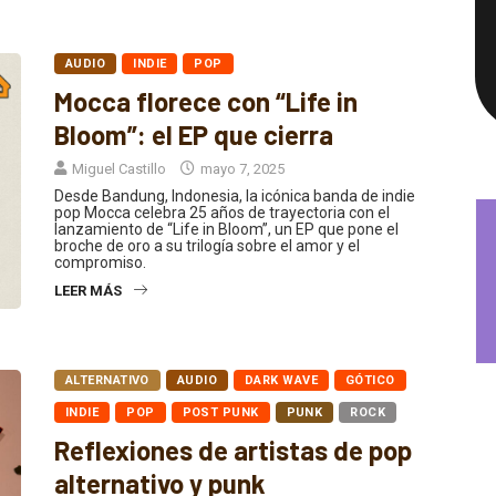
AUDIO
INDIE
POP
Mocca florece con “Life in
Bloom”: el EP que cierra
Miguel Castillo
mayo 7, 2025
Desde Bandung, Indonesia, la icónica banda de indie
pop Mocca celebra 25 años de trayectoria con el
lanzamiento de “Life in Bloom”, un EP que pone el
broche de oro a su trilogía sobre el amor y el
compromiso.
LEER MÁS
ALTERNATIVO
AUDIO
DARK WAVE
GÓTICO
INDIE
POP
POST PUNK
PUNK
ROCK
Reflexiones de artistas de pop
alternativo y punk