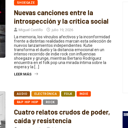
Nuevas canciones entre la
introspección y la crítica social
Miguel Castillo
julio 19, 2026
La memoria, los vínculos afectivos y la inconformidad
frente a distintas realidades marcan esta selección de
nuevos lanzamientos independientes. Kutie
transforma el duelo y la distancia emocional en un
intenso recorrido de indie rock con influencias
shoegaze y grunge, mientras Bertario Rodríguez
encuentra en el folk pop una mirada íntima sobre la
espera y la […]
LEER MÁS
AUDIO
ELECTRÓNICA
FOLK
INDIE
RAP HIP HOP
ROCK
Cuatro relatos crudos de poder,
caída y resistencia
Miguel Castillo
febrero 5, 2026