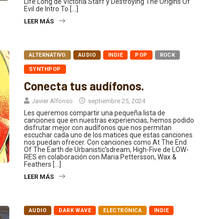
Evil de Intro To […]
LEER MÁS
ALTERNATIVO
AUDIO
INDIE
POP
ROCK
SYNTHPOP
Conecta tus audífonos.
Javier Alfonso
septiembre 25, 2024
Les queremos compartir una pequeña lista de
canciones que en nuestras experiencias, hemos podido
disfrutar mejor con audífonos que nos permitan
escuchar cada uno de los matices que estas canciones
nos puedan ofrecer. Con canciones como At The End
Of The Earth de Urbanistic’sdream, High-Five de LOW-
RES en colaboración con Maria Pettersson, Wax &
Feathers […]
LEER MÁS
AUDIO
DARK WAVE
ELECTRÓNICA
INDIE
RAP HIP HOP
ROCK
SYNTHPOP