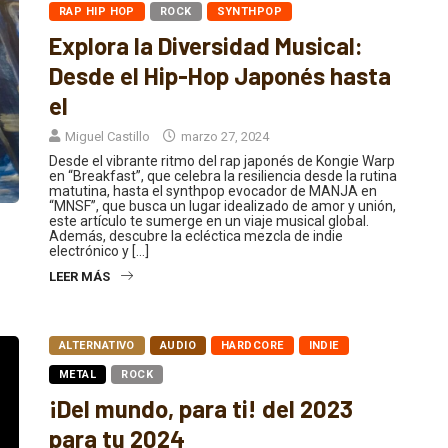
Explora la Diversidad Musical:
Desde el Hip-Hop Japonés hasta
el
Miguel Castillo
marzo 27, 2024
Desde el vibrante ritmo del rap japonés de Kongie Warp
en “Breakfast”, que celebra la resiliencia desde la rutina
matutina, hasta el synthpop evocador de MANJA en
“MNSF”, que busca un lugar idealizado de amor y unión,
este artículo te sumerge en un viaje musical global.
Además, descubre la ecléctica mezcla de indie
electrónico y […]
LEER MÁS
ALTERNATIVO
AUDIO
HARDCORE
INDIE
METAL
ROCK
¡Del mundo, para ti! del 2023
para tu 2024