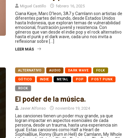
Miguel Castillo
febrero 16, 2025
Ciana Kaye, Marc D’leon, 3A7 y Camlann son artistas de
diferentes partes del mundo, desde Estados Unidos
hasta Indonesia, que exploran temas de vulnerabilidad
emocional, frustración juvenil y resistencia. Con
géneros que van desde el indie pop y el rock alternativo
hasta el punk y el dark wave, cada uno nos invita a
reflexionar sobre […]
LEER MÁS
ALTERNATIVO
AUDIO
DARK WAVE
FOLK
GÓTICO
INDIE
METAL
POP
POST PUNK
ROCK
El poder de la música.
Javier Alfonso
noviembre 19, 2024
Las canciones tienen un poder muy grande, ya que
logran impactar en aspectos esenciales de cada
persona, desde un trauma, hasta una experiencia sin
igual. Estas canciones como Half a Heart de
SophiaBlue, Ronny (Burn in Hell) de Camlann, My Whole
Life Long de Victoria Staff y Destroying The Origins Of