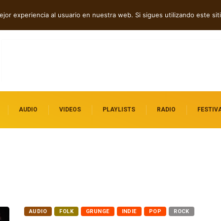
p tech en Acid Freq
jor experiencia al usuario en nuestra web. Si sigues utilizando este s
AUDIO
VIDEOS
PLAYLISTS
RADIO
FESTIV
AUDIO
FOLK
GRUNGE
INDIE
POP
ROCK
SHOEGAZE