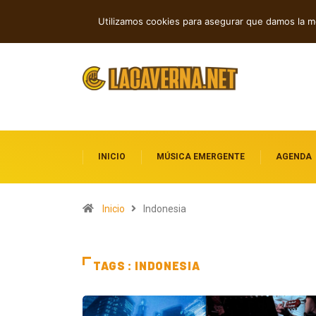
GUMR conecta techno analógico y dee
TENDENCIAS
Utilizamos cookies para asegurar que damos la me
INICIO
MÚSICA EMERGENTE
AGENDA
Inicio
Indonesia
TAGS : INDONESIA