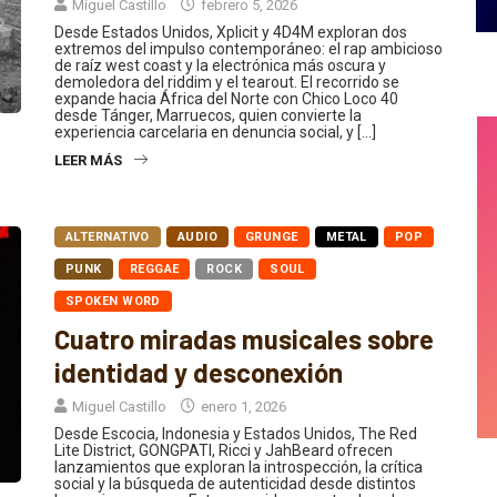
Desde Estados Unidos, Xplicit y 4D4M exploran dos
extremos del impulso contemporáneo: el rap ambicioso
de raíz west coast y la electrónica más oscura y
demoledora del riddim y el tearout. El recorrido se
expande hacia África del Norte con Chico Loco 40
desde Tánger, Marruecos, quien convierte la
experiencia carcelaria en denuncia social, y […]
LEER MÁS
ALTERNATIVO
AUDIO
GRUNGE
METAL
POP
PUNK
REGGAE
ROCK
SOUL
SPOKEN WORD
Cuatro miradas musicales sobre
identidad y desconexión
Miguel Castillo
enero 1, 2026
Desde Escocia, Indonesia y Estados Unidos, The Red
Lite District, GONGPATI, Ricci y JahBeard ofrecen
lanzamientos que exploran la introspección, la crítica
social y la búsqueda de autenticidad desde distintos
lenguajes sonoros. Este recorrido conecta el punk y