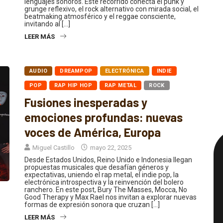
grunge reflexivo, el rock alternativo con mirada social, el
beatmaking atmosférico y el reggae consciente,
invitando al […]
LEER MÁS
AUDIO
DREAMPOP
ELECTRÓNICA
INDIE
POP
RAP HIP HOP
RAP METAL
ROCK
Fusiones inesperadas y
emociones profundas: nuevas
voces de América, Europa
Miguel Castillo
mayo 22, 2025
Desde Estados Unidos, Reino Unido e Indonesia llegan
propuestas musicales que desafían géneros y
expectativas, uniendo el rap metal, el indie pop, la
electrónica introspectiva y la reinvención del bolero
ranchero. En este post, Bury The Masses, Mocca, No
Good Therapy y Max Rael nos invitan a explorar nuevas
formas de expresión sonora que cruzan […]
LEER MÁS