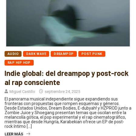
AUDIO
DARK WAVE
DREAMPOP
POST PUNK
RAP HIP HOP
Indie global: del dreampop y post-rock
al rap consciente
Miguel Castillo
septiembre 24, 2025
El panorama musical independiente sigue expandiendo sus
fronteras con propuestas que rompen esquemas y géneros.
Desde Estados Unidos, Dream Bodies, E-dubyah! y HZPROD junto a
Zombie Juice y Shoegang presentan temas que oscilan entre la
melancolía gótica, el pop experimental y el rap cinematográfico,
mientras que desde Hungría, Karabekian ofrece un EP de post-
rock íntimo […]
LEER MÁS