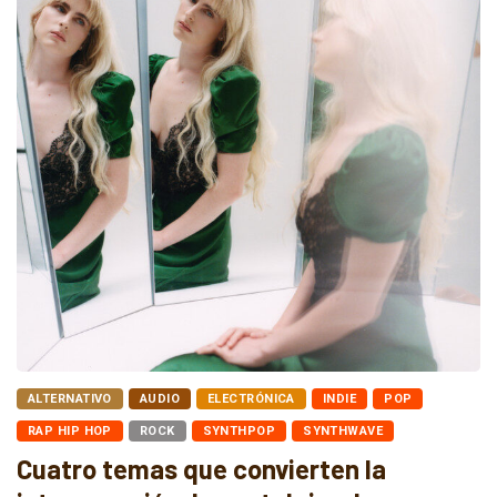
ALTERNATIVO
AUDIO
ELECTRÓNICA
INDIE
POP
RAP HIP HOP
ROCK
SYNTHPOP
SYNTHWAVE
Cuatro temas que convierten la