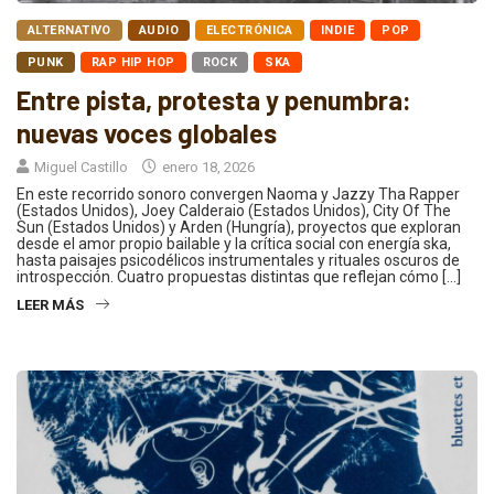
ALTERNATIVO
AUDIO
ELECTRÓNICA
INDIE
POP
PUNK
RAP HIP HOP
ROCK
SKA
Entre pista, protesta y penumbra:
nuevas voces globales
Miguel Castillo
enero 18, 2026
En este recorrido sonoro convergen Naoma y Jazzy Tha Rapper
(Estados Unidos), Joey Calderaio (Estados Unidos), City Of The
Sun (Estados Unidos) y Arden (Hungría), proyectos que exploran
desde el amor propio bailable y la crítica social con energía ska,
hasta paisajes psicodélicos instrumentales y rituales oscuros de
introspección. Cuatro propuestas distintas que reflejan cómo […]
LEER MÁS