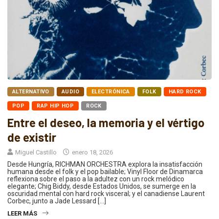
ALTERNATIVO
AUDIO
ELECTRÓNICA
FOLK
HARD ROCK
POP
RAP HIP HOP
ROCK
Entre el deseo, la memoria y el vértigo
de existir
Miguel Castillo
enero 18, 2026
Desde Hungría, RICHMAN ORCHESTRA explora la insatisfacción
humana desde el folk y el pop bailable; Vinyl Floor de Dinamarca
reflexiona sobre el paso a la adultez con un rock melódico
elegante; Chig Biddy, desde Estados Unidos, se sumerge en la
oscuridad mental con hard rock visceral; y el canadiense Laurent
Corbec, junto a Jade Lessard […]
LEER MÁS