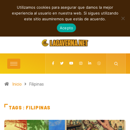
Utilizamos cookies para asegurar que damos la mejor
TENDENCIAS
experiencia al usuario en nuestra web. Si sigues utilizando
Cuatro lanzamientos independientes entre introspección y fuerza
este sitio asumiremos que estás de acuerdo.
agosto 6, 2026
Acepto
Inicio
Filipinas
TAGS : FILIPINAS