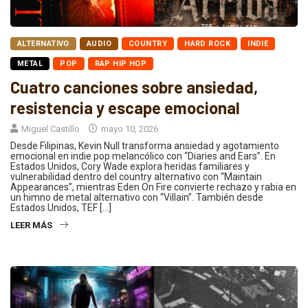
ALTERNATIVO
AUDIO
COUNTRY
HARD ROCK
INDIE
METAL
POP
RAP HIP HOP
Cuatro canciones sobre ansiedad,
resistencia y escape emocional
Miguel Castillo
mayo 10, 2026
Desde Filipinas, Kevin Null transforma ansiedad y agotamiento
emocional en indie pop melancólico con “Diaries and Ears”. En
Estados Unidos, Cory Wade explora heridas familiares y
vulnerabilidad dentro del country alternativo con “Maintain
Appearances”, mientras Eden On Fire convierte rechazo y rabia en
un himno de metal alternativo con “Villain”. También desde
Estados Unidos, TEF […]
LEER MÁS