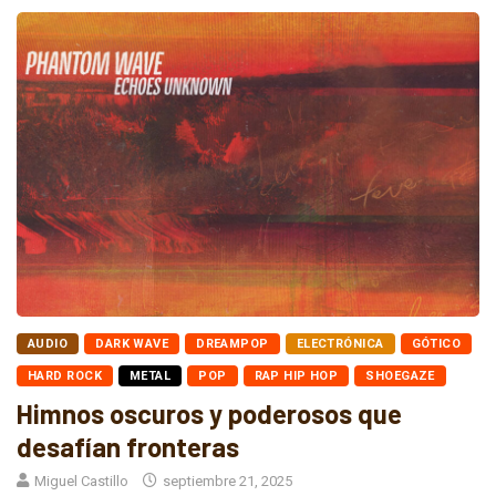
AUDIO
DARK WAVE
DREAMPOP
ELECTRÓNICA
GÓTICO
HARD ROCK
METAL
POP
RAP HIP HOP
SHOEGAZE
Himnos oscuros y poderosos que
desafían fronteras
Miguel Castillo
septiembre 21, 2025