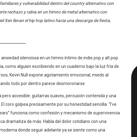
amiliares y vulnerabilidad dentro del country alternativo con
rte rechazo y rabia en un himno de metal alternativo con
el Xen llevan el hip hop latino hacia una descarga de fiesta,
la ansiedad silenciosa en un himno íntimo de indie pop y alt pop.
ia, como alguien escribiendo en un cuaderno bajo la luz fría de
sos, Kevin Null expone agotamiento emocional, miedo al
 cuando todo por dentro parece desmoronarse.
 pero accesible: guitarras suaves, percusión contenida y una
 El coro golpea precisamente por su honestidad sencilla. “I’ve
y ears” funciona como confesión y mecanismo de supervivencia
ca dramatiza de más. Habla del dolor cotidiano con una
 moderna donde seguir adelante ya se siente como una