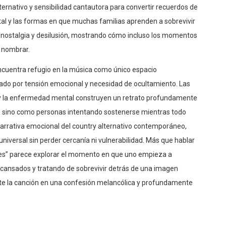
rnativo y sensibilidad cantautora para convertir recuerdos de
tal y las formas en que muchas familias aprenden a sobrevivir
 nostalgia y desilusión, mostrando cómo incluso los momentos
e nombrar.
encuentra refugio en la música como único espacio
o por tensión emocional y necesidad de ocultamiento. Las
iar y la enfermedad mental construyen un retrato profundamente
 sino como personas intentando sostenerse mientras todo
 narrativa emocional del country alternativo contemporáneo,
iversal sin perder cercanía ni vulnerabilidad. Más que hablar
es” parece explorar el momento en que uno empieza a
 cansados y tratando de sobrevivir detrás de una imagen
te la canción en una confesión melancólica y profundamente