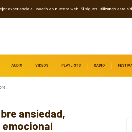
tre introspección y fuerza
jor experiencia al usuario en nuestra web. Si sigues utilizando este s
AUDIO
VIDEOS
PLAYLISTS
RADIO
FESTIV
obre…
bre ansiedad,
e emocional