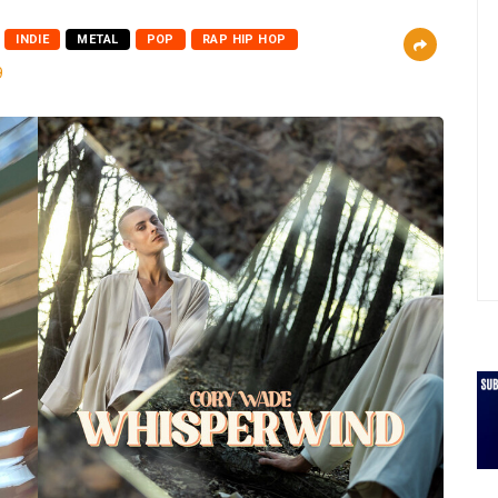
INDIE
METAL
POP
RAP HIP HOP
9