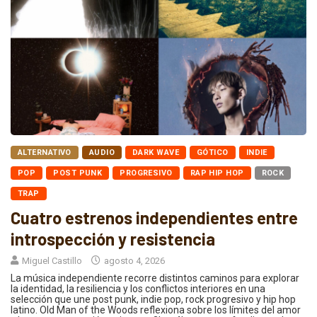
ALTERNATIVO
AUDIO
DARK WAVE
GÓTICO
INDIE
POP
POST PUNK
PROGRESIVO
RAP HIP HOP
ROCK
TRAP
Cuatro estrenos independientes entre
introspección y resistencia
Miguel Castillo
agosto 4, 2026
La música independiente recorre distintos caminos para explorar
la identidad, la resiliencia y los conflictos interiores en una
selección que une post punk, indie pop, rock progresivo y hip hop
latino. Old Man of the Woods reflexiona sobre los límites del amor