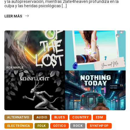
y la autopreservación, mientras 2late4heaven profundiza en la
culpa y las heridas psicológicas […]
LEER MÁS
ALTERNATIVO
AUDIO
BLUES
COUNTRY
EDM
ELECTRÓNICA
FOLK
GÓTICO
ROCK
SYNTHPOP