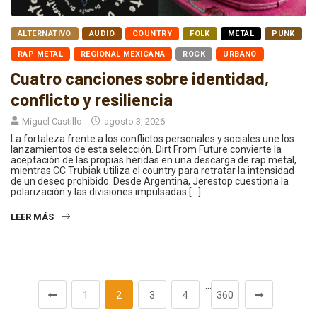
ALTERNATIVO
AUDIO
COUNTRY
FOLK
METAL
PUNK
RAP METAL
REGIONAL MEXICANA
ROCK
URBANO
Cuatro canciones sobre identidad,
conflicto y resiliencia
Miguel Castillo
agosto 3, 2026
La fortaleza frente a los conflictos personales y sociales une los
lanzamientos de esta selección. Dirt From Future convierte la
aceptación de las propias heridas en una descarga de rap metal,
mientras CC Trubiak utiliza el country para retratar la intensidad
de un deseo prohibido. Desde Argentina, Jerestop cuestiona la
polarización y las divisiones impulsadas […]
LEER MÁS
…
1
2
3
4
360