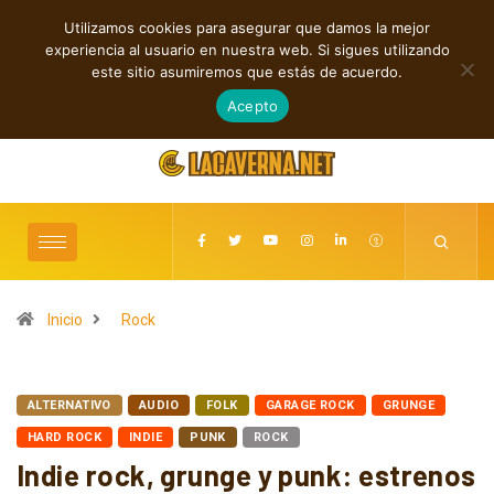
Utilizamos cookies para asegurar que damos la mejor
TENDENCIAS
experiencia al usuario en nuestra web. Si sigues utilizando
Cuatro lanzamientos independientes entre introspección y fuerza
este sitio asumiremos que estás de acuerdo.
agosto 6, 2026
Acepto
Inicio
Rock
ALTERNATIVO
AUDIO
FOLK
GARAGE ROCK
GRUNGE
HARD ROCK
INDIE
PUNK
ROCK
Indie rock, grunge y punk: estrenos