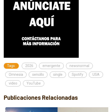
Tags:
2026
emergente
newsnormal
Omnesia
sencillo
single
Spotify
USA
video
YouTube
Publicaciones Relacionadas