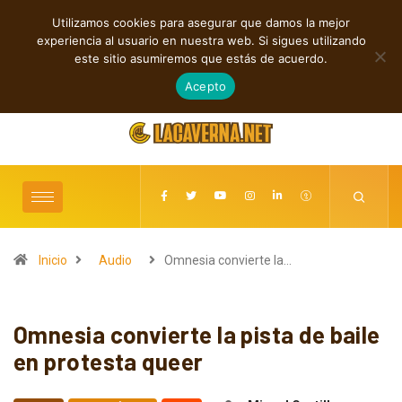
Utilizamos cookies para asegurar que damos la mejor
TENDENCIAS
experiencia al usuario en nuestra web. Si sigues utilizando
Rock, folk e indie: cuatro estrenos independientes por descubrir
este sitio asumiremos que estás de acuerdo.
agosto 7, 2026
Acepto
Inicio
Audio
Omnesia convierte la…
Omnesia convierte la pista de baile
en protesta queer