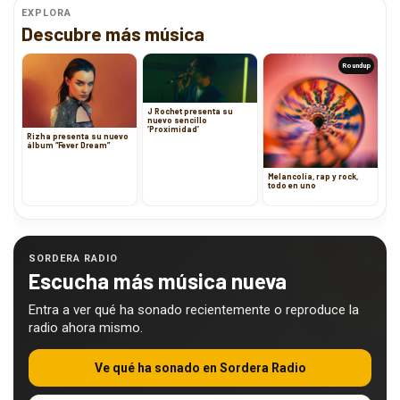
EXPLORA
Descubre más música
Roundup
J Rochet presenta su
nuevo sencillo
‘Proximidad’
Rizha presenta su nuevo
álbum “Fever Dream”
Melancolía, rap y rock,
todo en uno
SORDERA RADIO
Escucha más música nueva
Entra a ver qué ha sonado recientemente o reproduce la
radio ahora mismo.
Ve qué ha sonado en Sordera Radio