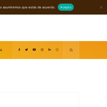
agosto 7, 2026
itio asumiremos que estás de acuerdo.
Acepto
AL