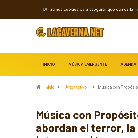
Indie, rap y pop: cuatro lanzamientos
TENDENCIAS
Utilizamos cookies para asegurar que damos la me
INICIO
MÚSICA EMERGENTE
AGENDA
Inicio
Alternativo
Música con Propósit
Música con Propósit
abordan el terror, la