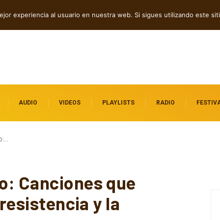
 independientes destacados
jor experiencia al usuario en nuestra web. Si sigues utilizando este s
AUDIO
VIDEOS
PLAYLISTS
RADIO
FESTIV
o:…
o: Canciones que
 resistencia y la