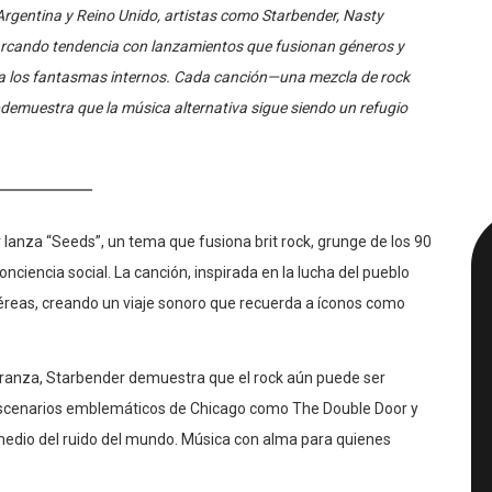
gentina y Reino Unido, artistas como Starbender, Nasty
rcando tendencia con lanzamientos que fusionan géneros y
ta los fantasmas internos. Cada canción—una mezcla de rock
o—demuestra que la música alternativa sigue siendo un refugio
lanza “Seeds”, un tema que fusiona brit rock, grunge de los 90
ciencia social. La canción, inspirada en la lucha del pueblo
éreas, creando un viaje sonoro que recuerda a íconos como
peranza, Starbender demuestra que el rock aún puede ser
 escenarios emblemáticos de Chicago como The Double Door y
 medio del ruido del mundo. Música con alma para quienes