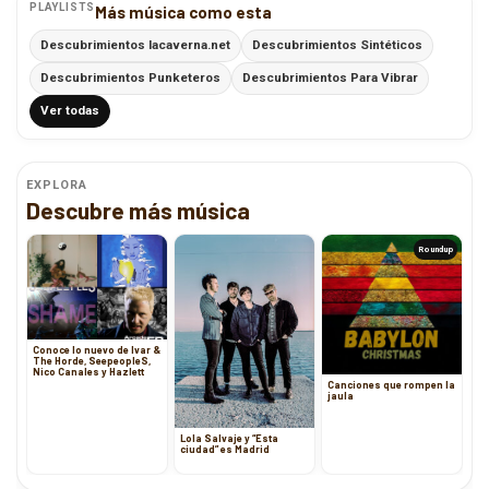
PLAYLISTS
Más música como esta
Descubrimientos lacaverna.net
Descubrimientos Sintéticos
Descubrimientos Punketeros
Descubrimientos Para Vibrar
Ver todas
EXPLORA
Descubre más música
Roundup
Conoce lo nuevo de Ivar &
The Horde, SeepeopleS,
Nico Canales y Hazlett
Canciones que rompen la
jaula
Lola Salvaje y “Esta
ciudad” es Madrid