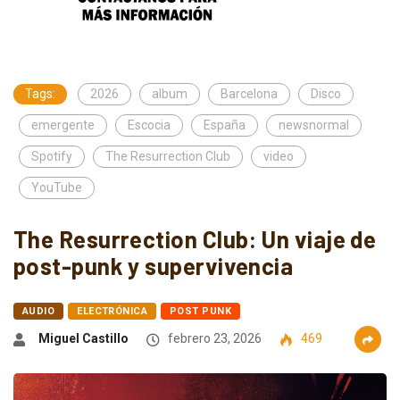
Tags:
2026
album
Barcelona
Disco
emergente
Escocia
España
newsnormal
Spotify
The Resurrection Club
video
YouTube
The Resurrection Club: Un viaje de
post-punk y supervivencia
AUDIO
ELECTRÓNICA
POST PUNK
Miguel Castillo
febrero 23, 2026
469