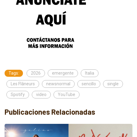
Tags:
2026
emergente
Italia
Les Flâneurs
newsnormal
sencillo
single
Spotify
video
YouTube
Publicaciones Relacionadas