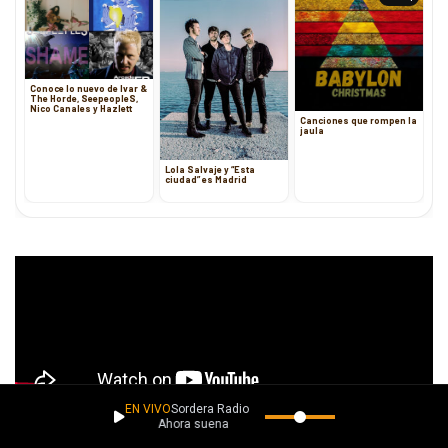
Conoce lo nuevo de Ivar &
The Horde, SeepeopleS,
Nico Canales y Hazlett
Canciones que rompen la
jaula
Lola Salvaje y “Esta
ciudad” es Madrid
EN VIVO
Sordera Radio
Ahora suena