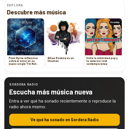
EXPLORA
Descubre más música
Roundup
Prem Byrne reflexiona
Alhan Rockcia es un
Entre la intimidad pop y
sobre el amor en su
Chamán
la catarsis rock
nuevo single “I’m Not
contemporánea
Sure”
SORDERA RADIO
Escucha más música nueva
Entra a ver qué ha sonado recientemente o reproduce la
radio ahora mismo.
Ve qué ha sonado en Sordera Radio