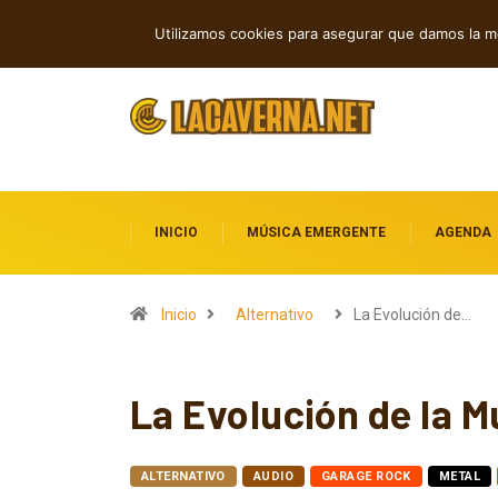
Rock, folk e indie: cuatro estrenos in
TENDENCIAS
Utilizamos cookies para asegurar que damos la me
INICIO
MÚSICA EMERGENTE
AGENDA
Inicio
Alternativo
La Evolución de…
La Evolución de la M
ALTERNATIVO
AUDIO
GARAGE ROCK
METAL