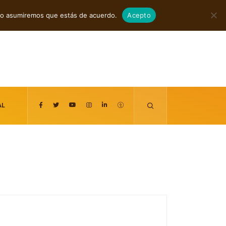
agosto 7, 2026
itio asumiremos que estás de acuerdo.
Acepto
AL