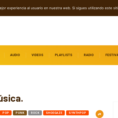
dependientes por descubrir
jor experiencia al usuario en nuestra web. Si sigues utilizando este s
AUDIO
VIDEOS
PLAYLISTS
RADIO
FESTIV
úsica.
POP
PUNK
ROCK
SHOEGAZE
SYNTHPOP