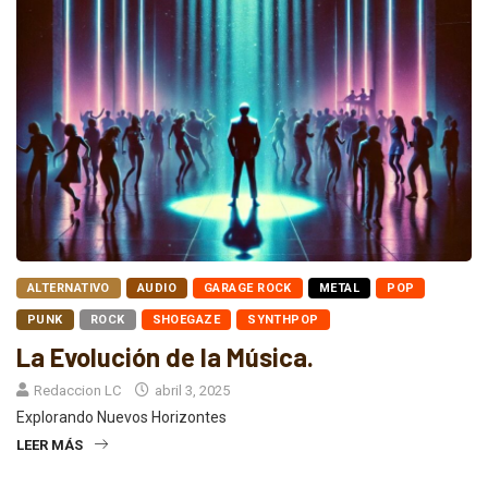
ALTERNATIVO
AUDIO
GARAGE ROCK
METAL
POP
PUNK
ROCK
SHOEGAZE
SYNTHPOP
La Evolución de la Música.
Redaccion LC
abril 3, 2025
Explorando Nuevos Horizontes
LEER MÁS