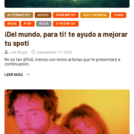
ALTERNATIVO
AUDIO
DREAMPOP
ELECTRÓNICA
FUNK
INDIE
POP
ROCK
SYNTHPOP
¡Del mundo, para ti! te ayudo a mejorar
tu spoti
Luis Ángel
septiembre 11, 2023
No es tan difícil, menos con estos artistas que te presentaré a
continuación.
LEER MÁS