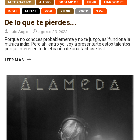
ALTERNATIVO
AUDIO
DREAMPOP
FUNK
HARDCORE
INDIE
METAL
POP
PUNK
ROCK
SKA
De lo que te pierdes…
Luis Ángel
agosto 29, 2023
Porque no conoces probablemente y no te juzgo, así funciona la
música indie. Pero ahí entro yo, voy a presentarte estos talentos
porque merecen todo el cariño de una fanbase leal.
LEER MÁS