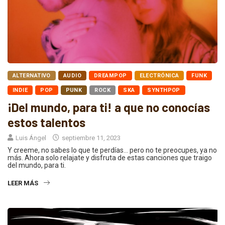
ALTERNATIVO
AUDIO
DREAMPOP
ELECTRÓNICA
FUNK
INDIE
POP
PUNK
ROCK
SKA
SYNTHPOP
¡Del mundo, para ti! a que no conocías
estos talentos
Luis Ángel
septiembre 11, 2023
Y creeme, no sabes lo que te perdías… pero no te preocupes, ya no
más. Ahora solo relajate y disfruta de estas canciones que traigo
del mundo, para ti.
LEER MÁS