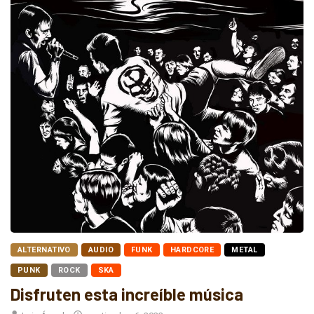
ALTERNATIVO
AUDIO
FUNK
HARDCORE
METAL
PUNK
ROCK
SKA
Disfruten esta increíble música