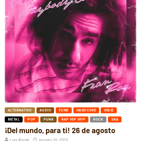
ALTERNATIVO
AUDIO
FUNK
HARDCORE
INDIE
METAL
POP
PUNK
RAP HIP HOP
ROCK
SKA
¡Del mundo, para ti! 26 de agosto
Luis Ángel
agosto 26, 2023